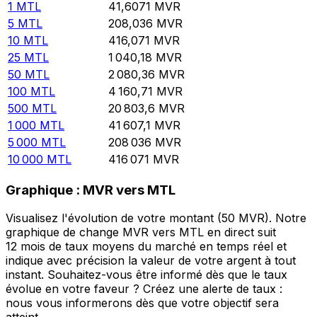
1
MTL
41,6071
MVR
5
MTL
208,036
MVR
10
MTL
416,071
MVR
25
MTL
1 040,18
MVR
50
MTL
2 080,36
MVR
100
MTL
4 160,71
MVR
500
MTL
20 803,6
MVR
1 000
MTL
41 607,1
MVR
5 000
MTL
208 036
MVR
10 000
MTL
416 071
MVR
Graphique : MVR vers MTL
Visualisez l'évolution de votre montant (50 MVR). Notre
graphique de change MVR vers MTL en direct suit
12 mois de taux moyens du marché en temps réel et
indique avec précision la valeur de votre argent à tout
instant. Souhaitez-vous être informé dès que le taux
évolue en votre faveur ? Créez une alerte de taux :
nous vous informerons dès que votre objectif sera