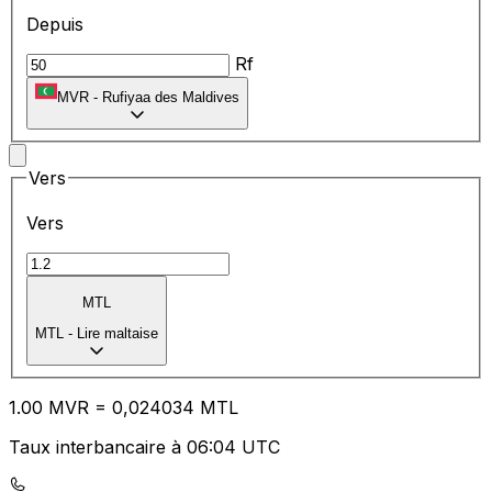
Depuis
Rf
MVR
-
Rufiyaa des Maldives
Vers
Vers
MTL
MTL
-
Lire maltaise
1.00
MVR
=
0,
024034
MTL
Taux interbancaire à 06:04 UTC