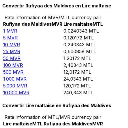
Convertir Rufiyaa des Maldives en Lire maltaise
Rate information of MVR/MTL currency pair
Rufiyaa des Maldives
MVR
Lire maltaise
MTL
1
MVR
0,0240343
MTL
5
MVR
0,120172
MTL
10
MVR
0,240343
MTL
25
MVR
0,600858
MTL
50
MVR
1,20172
MTL
100
MVR
2,40343
MTL
500
MVR
12,0172
MTL
1 000
MVR
24,0343
MTL
5 000
MVR
120,172
MTL
10 000
MVR
240,343
MTL
Convertir Lire maltaise en Rufiyaa des Maldives
Rate information of MTL/MVR currency pair
Lire maltaise
MTL
Rufiyaa des Maldives
MVR