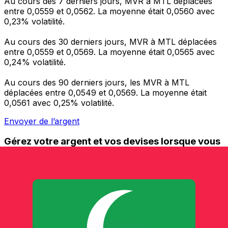
Au cours des 7 derniers jours, MVR à MTL déplacées
entre 0,0559 et 0,0562. La moyenne était 0,0560 avec
0,23% volatilité.
Au cours des 30 derniers jours, MVR à MTL déplacées
entre 0,0559 et 0,0569. La moyenne était 0,0565 avec
0,24% volatilité.
Au cours des 90 derniers jours, les MVR à MTL
déplacées entre 0,0549 et 0,0569. La moyenne était
0,0561 avec 0,25% volatilité.
Envoyer de l’argent
Gérez votre argent et vos devises lorsque vous
êtes en déplacement
L'application Xe réunit toutes les fonctionnalités
nécessaires pour vos transferts d'argent internationaux
et la gestion de vos devises. Convertissez des devises,
programmez des alertes de taux et transférez de
l'argent à l'étranger sans frais cachés. Téléchargez
l'application dès aujourd'hui !