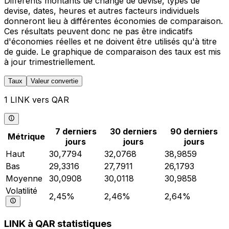
Différents montants de change de devise, types de
devise, dates, heures et autres facteurs individuels
donneront lieu à différentes économies de comparaison.
Ces résultats peuvent donc ne pas être indicatifs
d'économies réelles et ne doivent être utilisés qu'à titre
de guide. Le graphique de comparaison des taux est mis
à jour trimestriellement.
Taux
Valeur convertie
1 LINK vers QAR
7 derniers
30 derniers
90 derniers
Métrique
jours
jours
jours
Haut
30,7794
32,0768
38,9859
Bas
29,3316
27,7911
26,1793
Moyenne
30,0908
30,0118
30,9858
Volatilité
2,45%
2,46%
2,64%
LINK à QAR statistiques