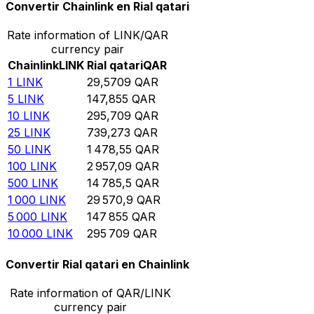
Convertir Chainlink en Rial qatari
Rate information of LINK/QAR
currency pair
Chainlink
LINK
Rial qatari
QAR
1
LINK
29,5709
QAR
5
LINK
147,855
QAR
10
LINK
295,709
QAR
25
LINK
739,273
QAR
50
LINK
1 478,55
QAR
100
LINK
2 957,09
QAR
500
LINK
14 785,5
QAR
1 000
LINK
29 570,9
QAR
5 000
LINK
147 855
QAR
10 000
LINK
295 709
QAR
Convertir Rial qatari en Chainlink
Rate information of QAR/LINK
currency pair