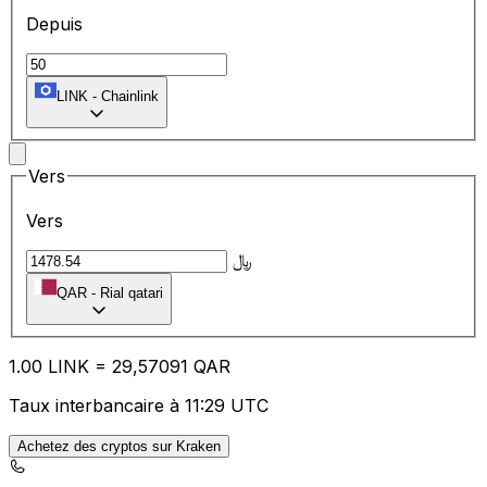
Depuis
LINK
-
Chainlink
Vers
Vers
﷼
QAR
-
Rial qatari
1.00
LINK
=
29
,57091
QAR
Taux interbancaire à 11:29 UTC
Achetez des cryptos sur Kraken