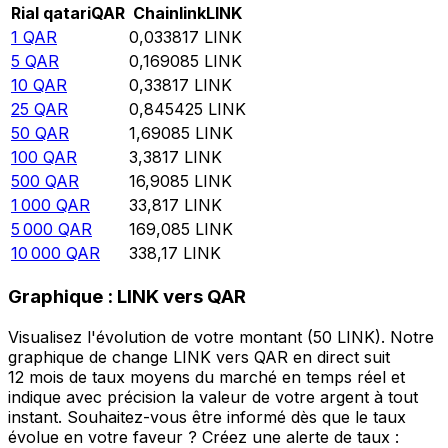
Rial qatari
QAR
Chainlink
LINK
1
QAR
0,033817
LINK
5
QAR
0,169085
LINK
10
QAR
0,33817
LINK
25
QAR
0,845425
LINK
50
QAR
1,69085
LINK
100
QAR
3,3817
LINK
500
QAR
16,9085
LINK
1 000
QAR
33,817
LINK
5 000
QAR
169,085
LINK
10 000
QAR
338,17
LINK
Graphique : LINK vers QAR
Visualisez l'évolution de votre montant (50 LINK). Notre
graphique de change LINK vers QAR en direct suit
12 mois de taux moyens du marché en temps réel et
indique avec précision la valeur de votre argent à tout
instant. Souhaitez-vous être informé dès que le taux
évolue en votre faveur ? Créez une alerte de taux :