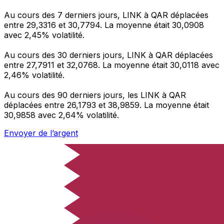
Au cours des 7 derniers jours, LINK à QAR déplacées
entre 29,3316 et 30,7794. La moyenne était 30,0908
avec 2,45% volatilité.
Au cours des 30 derniers jours, LINK à QAR déplacées
entre 27,7911 et 32,0768. La moyenne était 30,0118 avec
2,46% volatilité.
Au cours des 90 derniers jours, les LINK à QAR
déplacées entre 26,1793 et 38,9859. La moyenne était
30,9858 avec 2,64% volatilité.
Envoyer de l’argent
Gérez votre argent et vos devises lorsque vous
êtes en déplacement
L'application Xe réunit toutes les fonctionnalités
nécessaires pour vos transferts d'argent internationaux
et la gestion de vos devises. Convertissez des devises,
programmez des alertes de taux et transférez de