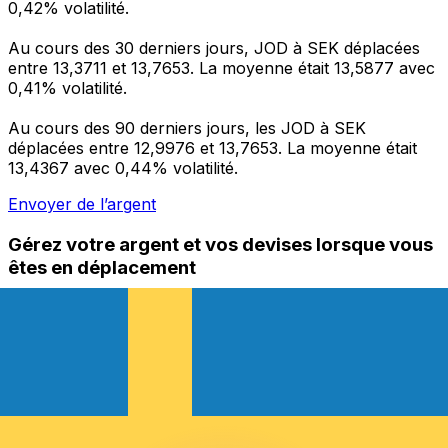
0,42% volatilité.
Au cours des 30 derniers jours, JOD à SEK déplacées
entre 13,3711 et 13,7653. La moyenne était 13,5877 avec
0,41% volatilité.
Au cours des 90 derniers jours, les JOD à SEK
déplacées entre 12,9976 et 13,7653. La moyenne était
13,4367 avec 0,44% volatilité.
Envoyer de l’argent
Gérez votre argent et vos devises lorsque vous
êtes en déplacement
L'application Xe réunit toutes les fonctionnalités
nécessaires pour vos transferts d'argent internationaux
et la gestion de vos devises. Convertissez des devises,
programmez des alertes de taux et transférez de
l'argent à l'étranger sans frais cachés. Téléchargez
l'application dès aujourd'hui !