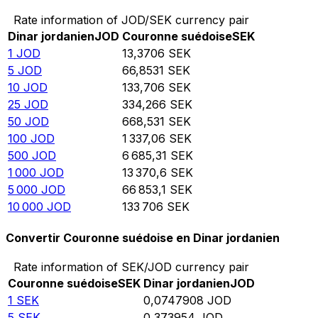
Rate information of JOD/SEK currency pair
Dinar jordanien
JOD
Couronne suédoise
SEK
1
JOD
13,3706
SEK
5
JOD
66,8531
SEK
10
JOD
133,706
SEK
25
JOD
334,266
SEK
50
JOD
668,531
SEK
100
JOD
1 337,06
SEK
500
JOD
6 685,31
SEK
1 000
JOD
13 370,6
SEK
5 000
JOD
66 853,1
SEK
10 000
JOD
133 706
SEK
Convertir Couronne suédoise en Dinar jordanien
Rate information of SEK/JOD currency pair
Couronne suédoise
SEK
Dinar jordanien
JOD
1
SEK
0,0747908
JOD
5
SEK
0,373954
JOD