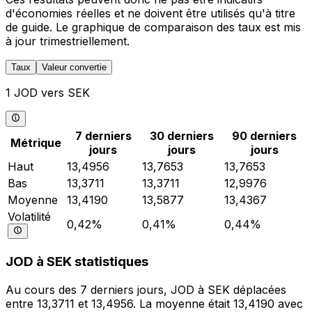
d'économies réelles et ne doivent être utilisés qu'à titre
de guide. Le graphique de comparaison des taux est mis
à jour trimestriellement.
Taux
Valeur convertie
1 JOD vers SEK
7 derniers
30 derniers
90 derniers
Métrique
jours
jours
jours
Haut
13,4956
13,7653
13,7653
Bas
13,3711
13,3711
12,9976
Moyenne
13,4190
13,5877
13,4367
Volatilité
0,42%
0,41%
0,44%
JOD à SEK statistiques
Au cours des 7 derniers jours, JOD à SEK déplacées
entre 13,3711 et 13,4956. La moyenne était 13,4190 avec