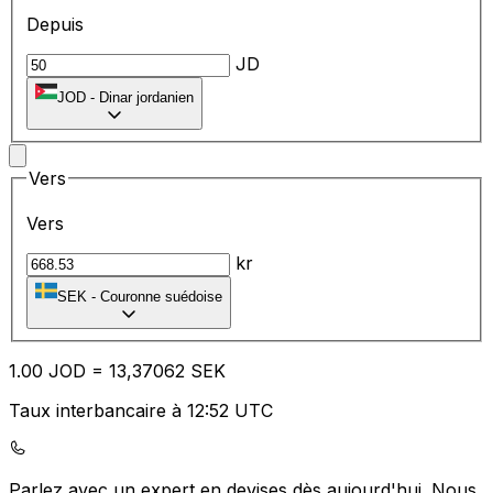
Depuis
JD
JOD
-
Dinar jordanien
Vers
Vers
kr
SEK
-
Couronne suédoise
1.00
JOD
=
13
,37062
SEK
Taux interbancaire à 12:52 UTC
Parlez avec un expert en devises dès aujourd'hui.
Nous