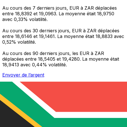
Au cours des 7 derniers jours, EUR à ZAR déplacées
entre 18,8392 et 19,0963. La moyenne était 18,9750
avec 0,33% volatilité.
Au cours des 30 derniers jours, EUR à ZAR déplacées
entre 18,6146 et 19,1461. La moyenne était 18,8833 avec
0,52% volatilité.
Au cours des 90 derniers jours, les EUR à ZAR
déplacées entre 18,5405 et 19,4280. La moyenne était
18,9413 avec 0,44% volatilité.
Envoyer de l’argent
Gérez votre argent et vos devises lorsque vous
êtes en déplacement
L'application Xe réunit toutes les fonctionnalités
nécessaires pour vos transferts d'argent internationaux
et la gestion de vos devises. Convertissez des devises,
programmez des alertes de taux et transférez de
l'argent à l'étranger sans frais cachés. Téléchargez