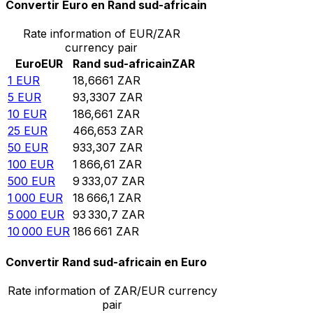
Convertir Euro en Rand sud-africain
Rate information of EUR/ZAR
currency pair
Euro
EUR
Rand sud-africain
ZAR
1
EUR
18,6661
ZAR
5
EUR
93,3307
ZAR
10
EUR
186,661
ZAR
25
EUR
466,653
ZAR
50
EUR
933,307
ZAR
100
EUR
1 866,61
ZAR
500
EUR
9 333,07
ZAR
1 000
EUR
18 666,1
ZAR
5 000
EUR
93 330,7
ZAR
10 000
EUR
186 661
ZAR
Convertir Rand sud-africain en Euro
Rate information of ZAR/EUR currency
pair