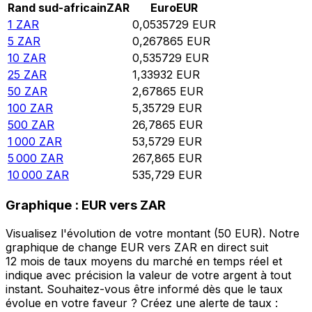
Rand sud-africain
ZAR
Euro
EUR
1
ZAR
0,0535729
EUR
5
ZAR
0,267865
EUR
10
ZAR
0,535729
EUR
25
ZAR
1,33932
EUR
50
ZAR
2,67865
EUR
100
ZAR
5,35729
EUR
500
ZAR
26,7865
EUR
1 000
ZAR
53,5729
EUR
5 000
ZAR
267,865
EUR
10 000
ZAR
535,729
EUR
Graphique : EUR vers ZAR
Visualisez l'évolution de votre montant (50 EUR). Notre
graphique de change EUR vers ZAR en direct suit
12 mois de taux moyens du marché en temps réel et
indique avec précision la valeur de votre argent à tout
instant. Souhaitez-vous être informé dès que le taux
évolue en votre faveur ? Créez une alerte de taux :