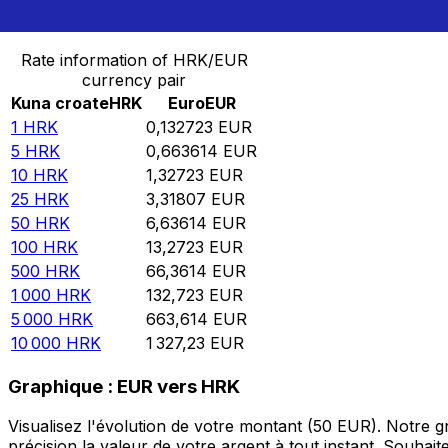
Convertir Kuna croate en Euro
Rate information of HRK/EUR
currency pair
Kuna croate
HRK
Euro
EUR
1
HRK
0,132723
EUR
5
HRK
0,663614
EUR
10
HRK
1,32723
EUR
25
HRK
3,31807
EUR
50
HRK
6,63614
EUR
100
HRK
13,2723
EUR
500
HRK
66,3614
EUR
1 000
HRK
132,723
EUR
5 000
HRK
663,614
EUR
10 000
HRK
1 327,23
EUR
Graphique : EUR vers HRK
Visualisez l'évolution de votre montant (50 EUR). Notre
précision la valeur de votre argent à tout instant. Souha