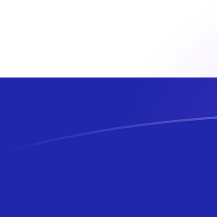
Le taux de change de EUR vers HRK a
Convertir Euro en Kuna croate
Rate information of EUR/HRK
currency pair
Euro
EUR
Kuna croate
HRK
1
EUR
7,5345
HRK
5
EUR
37,6725
HRK
10
EUR
75,345
HRK
25
EUR
188,362
HRK
50
EUR
376,725
HRK
100
EUR
753,45
HRK
500
EUR
3 767,25
HRK
1 000
EUR
7 534,5
HRK
5 000
EUR
37 672,5
HRK
10 000
EUR
75 345
HRK