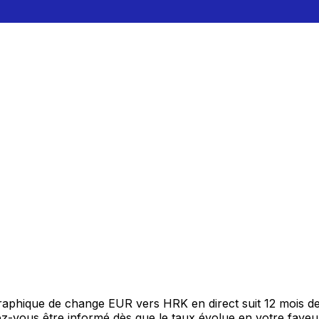
 graphique de change EUR vers HRK en direct suit 12 mois 
itez-vous être informé dès que le taux évolue en votre fav