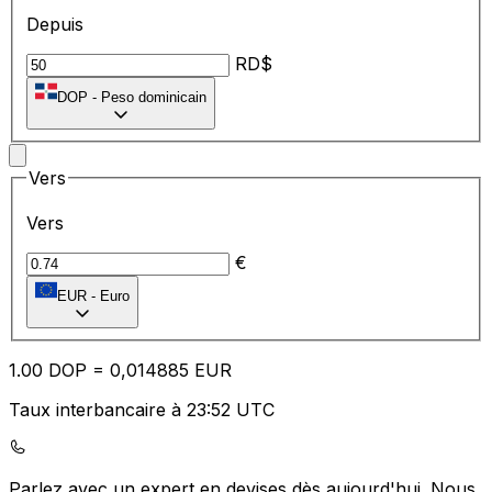
Depuis
RD$
DOP
-
Peso dominicain
Vers
Vers
€
EUR
-
Euro
1.00
DOP
=
0,
014885
EUR
Taux interbancaire à 23:52 UTC
Parlez avec un expert en devises dès aujourd'hui.
Nous