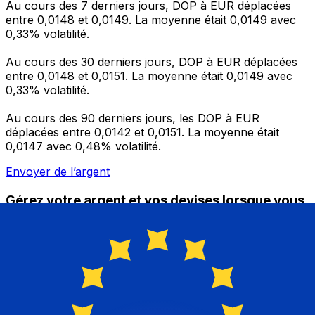
Au cours des 7 derniers jours, DOP à EUR déplacées
entre 0,0148 et 0,0149. La moyenne était 0,0149 avec
0,33% volatilité.
Au cours des 30 derniers jours, DOP à EUR déplacées
entre 0,0148 et 0,0151. La moyenne était 0,0149 avec
0,33% volatilité.
Au cours des 90 derniers jours, les DOP à EUR
déplacées entre 0,0142 et 0,0151. La moyenne était
0,0147 avec 0,48% volatilité.
Envoyer de l’argent
Gérez votre argent et vos devises lorsque vous
êtes en déplacement
L'application Xe réunit toutes les fonctionnalités
nécessaires pour vos transferts d'argent internationaux
et la gestion de vos devises. Convertissez des devises,
programmez des alertes de taux et transférez de
l'argent à l'étranger sans frais cachés. Téléchargez
l'application dès aujourd'hui !