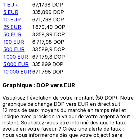
1
EUR
67,1798
DOP
5
EUR
335,899
DOP
10
EUR
671,798
DOP
25
EUR
1 679,49
DOP
50
EUR
3 358,99
DOP
100
EUR
6 717,98
DOP
500
EUR
33 589,9
DOP
1 000
EUR
67 179,8
DOP
5 000
EUR
335 899
DOP
10 000
EUR
671 798
DOP
Graphique : DOP vers EUR
Visualisez l'évolution de votre montant (50 DOP). Notre
graphique de change DOP vers EUR en direct suit
12 mois de taux moyens du marché en temps réel et
indique avec précision la valeur de votre argent à tout
instant. Souhaitez-vous être informé dès que le taux
évolue en votre faveur ? Créez une alerte de taux :
nous vous informerons dès que votre objectif sera