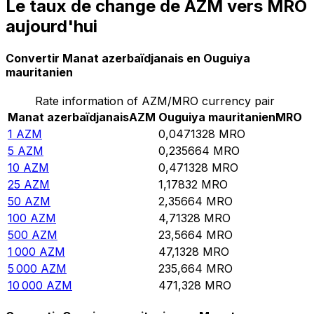
Le taux de change de AZM vers MRO
aujourd'hui
Convertir Manat azerbaïdjanais en Ouguiya
mauritanien
Rate information of AZM/MRO currency pair
Manat azerbaïdjanais
AZM
Ouguiya mauritanien
MRO
1
AZM
0,0471328
MRO
5
AZM
0,235664
MRO
10
AZM
0,471328
MRO
25
AZM
1,17832
MRO
50
AZM
2,35664
MRO
100
AZM
4,71328
MRO
500
AZM
23,5664
MRO
1 000
AZM
47,1328
MRO
5 000
AZM
235,664
MRO
10 000
AZM
471,328
MRO