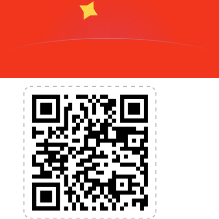
nécessaires pour vos transferts d'argent internationaux
et la gestion de vos devises. Convertissez des devises,
programmez des alertes de taux et transférez de
l'argent à l'étranger sans frais cachés. Téléchargez
l'application dès aujourd'hui !