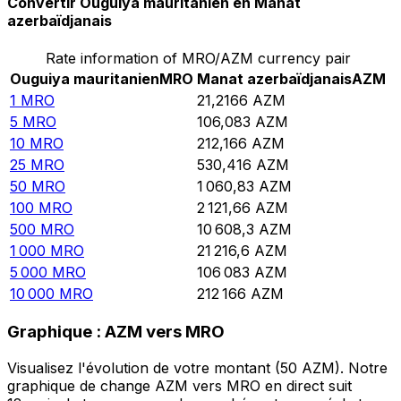
Convertir Ouguiya mauritanien en Manat
azerbaïdjanais
Rate information of MRO/AZM currency pair
Ouguiya mauritanien
MRO
Manat azerbaïdjanais
AZM
1
MRO
21,2166
AZM
5
MRO
106,083
AZM
10
MRO
212,166
AZM
25
MRO
530,416
AZM
50
MRO
1 060,83
AZM
100
MRO
2 121,66
AZM
500
MRO
10 608,3
AZM
1 000
MRO
21 216,6
AZM
5 000
MRO
106 083
AZM
10 000
MRO
212 166
AZM
Graphique : AZM vers MRO
Visualisez l'évolution de votre montant (50 AZM). Notre
graphique de change AZM vers MRO en direct suit