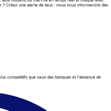
de taux moyens du marché en temps réel et indique avec
eur ? Créez une alerte de taux : nous vous informerons dès
plus compétitifs que ceux des banques et l'absence de