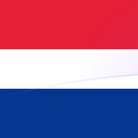
Le taux de change de ADA vers CRC a
Convertir Cardano en Colon costaricain
Rate information of ADA/CRC
currency pair
Cardano
ADA
Colon costaricain
CRC
1
ADA
89,044
CRC
5
ADA
445,22
CRC
10
ADA
890,44
CRC
25
ADA
2 226,1
CRC
50
ADA
4 452,2
CRC
100
ADA
8 904,4
CRC
500
ADA
44 522
CRC
1 000
ADA
89 044
CRC
5 000
ADA
445 220
CRC
10 000
ADA
890 440
CRC