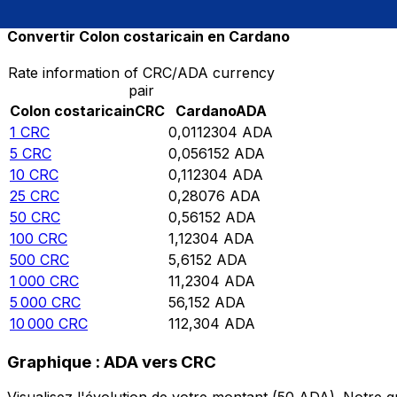
Convertir Colon costaricain en Cardano
Rate information of CRC/ADA currency
pair
Colon costaricain
CRC
Cardano
ADA
1
CRC
0,0112304
ADA
5
CRC
0,056152
ADA
10
CRC
0,112304
ADA
25
CRC
0,28076
ADA
50
CRC
0,56152
ADA
100
CRC
1,12304
ADA
500
CRC
5,6152
ADA
1 000
CRC
11,2304
ADA
5 000
CRC
56,152
ADA
10 000
CRC
112,304
ADA
Graphique : ADA vers CRC