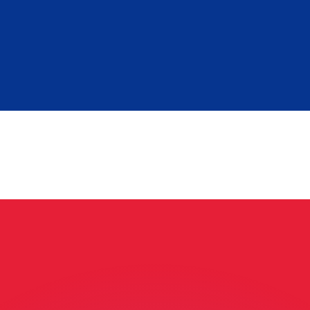
ouvons battre les taux des concurrents.
rtisseur. Ceci est fourni à titre informatif uniquement. Vo
anger avec Xe ?