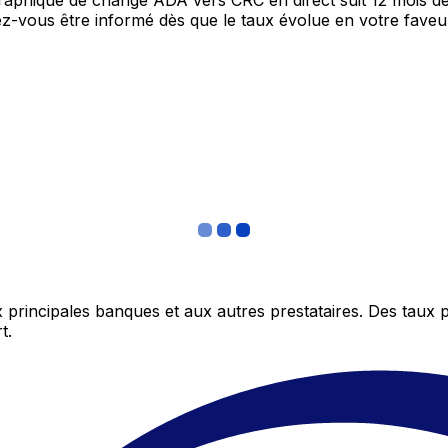
 graphique de change ADA vers CRC en direct suit 12 mois 
itez-vous être informé dès que le taux évolue en votre fav
 principales banques et aux autres prestataires. Des taux 
t.