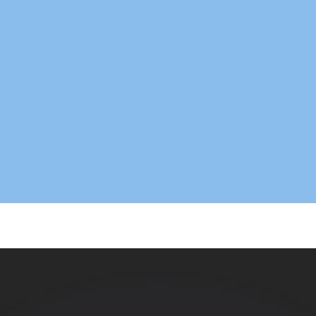
ouvons battre les taux des concurrents.
rtisseur. Ceci est fourni à titre informatif uniquement. Vo
anger avec Xe ?