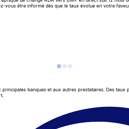
 graphique de change ADA vers BWP en direct suit 12 mois 
itez-vous être informé dès que le taux évolue en votre fav
 principales banques et aux autres prestataires. Des taux 
t.