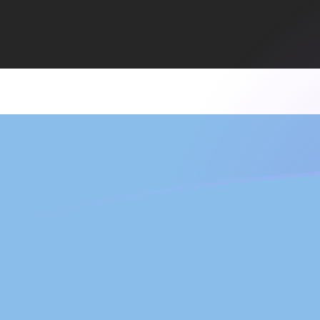
Le taux de change de ADA vers BWP a
Convertir Cardano en Pula du Botswana
Rate information of ADA/BWP
currency pair
Cardano
ADA
Pula du Botswana
BWP
1
ADA
2,72978
BWP
5
ADA
13,6489
BWP
10
ADA
27,2978
BWP
25
ADA
68,2445
BWP
50
ADA
136,489
BWP
100
ADA
272,978
BWP
500
ADA
1 364,89
BWP
1 000
ADA
2 729,78
BWP
5 000
ADA
13 648,9
BWP
10 000
ADA
27 297,8
BWP