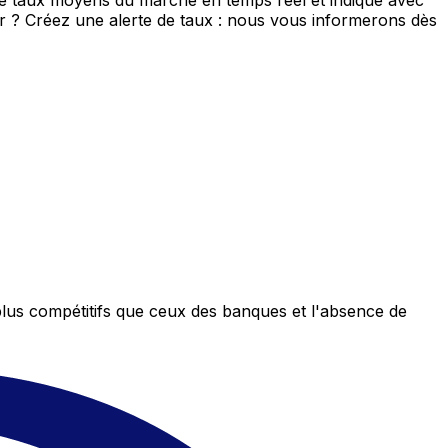
de taux moyens du marché en temps réel et indique avec
eur ? Créez une alerte de taux : nous vous informerons dès
plus compétitifs que ceux des banques et l'absence de