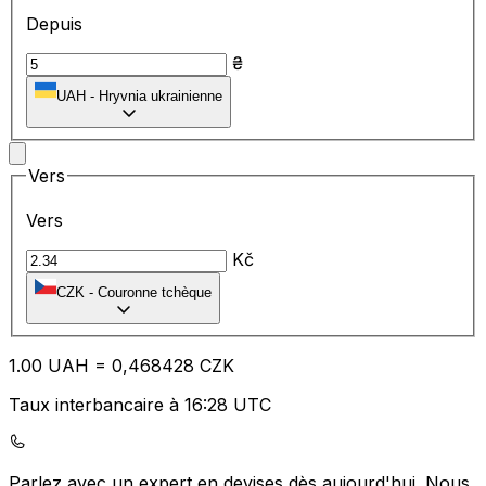
Depuis
₴
UAH
-
Hryvnia ukrainienne
Vers
Vers
Kč
CZK
-
Couronne tchèque
1.00
UAH
=
0,
468428
CZK
Taux interbancaire à 16:28 UTC
Parlez avec un expert en devises dès aujourd'hui.
Nous