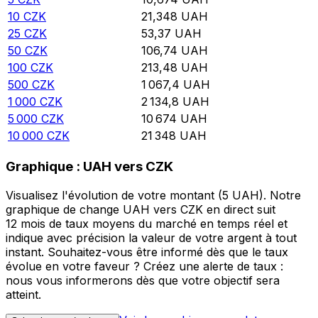
10
CZK
21,348
UAH
25
CZK
53,37
UAH
50
CZK
106,74
UAH
100
CZK
213,48
UAH
500
CZK
1 067,4
UAH
1 000
CZK
2 134,8
UAH
5 000
CZK
10 674
UAH
10 000
CZK
21 348
UAH
Graphique : UAH vers CZK
Visualisez l'évolution de votre montant (5 UAH). Notre
graphique de change UAH vers CZK en direct suit
12 mois de taux moyens du marché en temps réel et
indique avec précision la valeur de votre argent à tout
instant. Souhaitez-vous être informé dès que le taux
évolue en votre faveur ? Créez une alerte de taux :
nous vous informerons dès que votre objectif sera
atteint.