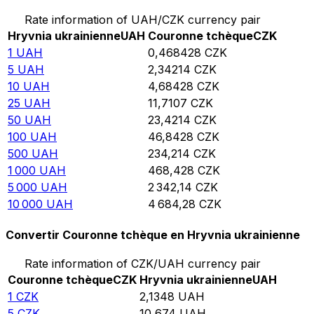
Rate information of UAH/CZK currency pair
Hryvnia ukrainienne
UAH
Couronne tchèque
CZK
1
UAH
0,468428
CZK
5
UAH
2,34214
CZK
10
UAH
4,68428
CZK
25
UAH
11,7107
CZK
50
UAH
23,4214
CZK
100
UAH
46,8428
CZK
500
UAH
234,214
CZK
1 000
UAH
468,428
CZK
5 000
UAH
2 342,14
CZK
10 000
UAH
4 684,28
CZK
Convertir Couronne tchèque en Hryvnia ukrainienne
Rate information of CZK/UAH currency pair
Couronne tchèque
CZK
Hryvnia ukrainienne
UAH
1
CZK
2,1348
UAH
5
CZK
10,674
UAH