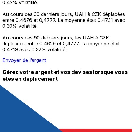
0,42% volatilité.
Au cours des 30 derniers jours, UAH à CZK déplacées
entre 0,4676 et 0,4777. La moyenne était 0,4731 avec
0,30% volatilité.
Au cours des 90 derniers jours, les UAH à CZK
déplacées entre 0,4629 et 0,4777. La moyenne était
0,4719 avec 0,32% volatilité.
Envoyer de l’argent
Gérez votre argent et vos devises lorsque vous
êtes en déplacement
L'application Xe réunit toutes les fonctionnalités
nécessaires pour vos transferts d'argent internationaux
et la gestion de vos devises. Convertissez des devises,
programmez des alertes de taux et transférez de
l'argent à l'étranger sans frais cachés. Téléchargez
l'application dès aujourd'hui !