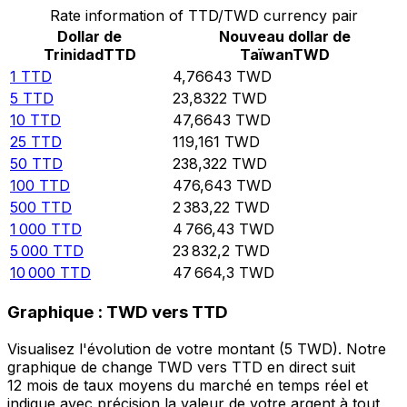
Rate information of TTD/TWD currency pair
Dollar de
Nouveau dollar de
Trinidad
TTD
Taïwan
TWD
1
TTD
4,76643
TWD
5
TTD
23,8322
TWD
10
TTD
47,6643
TWD
25
TTD
119,161
TWD
50
TTD
238,322
TWD
100
TTD
476,643
TWD
500
TTD
2 383,22
TWD
1 000
TTD
4 766,43
TWD
5 000
TTD
23 832,2
TWD
10 000
TTD
47 664,3
TWD
Graphique : TWD vers TTD
Visualisez l'évolution de votre montant (5 TWD). Notre
graphique de change TWD vers TTD en direct suit
12 mois de taux moyens du marché en temps réel et
indique avec précision la valeur de votre argent à tout