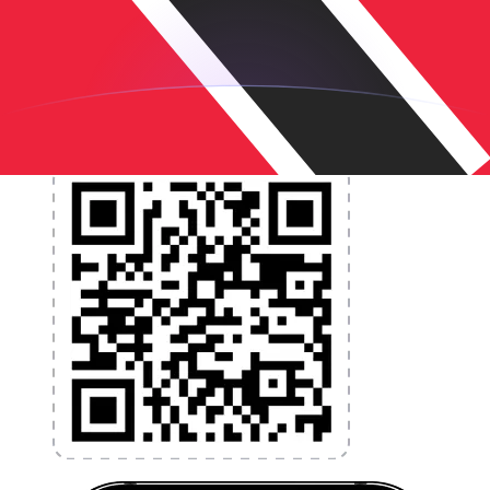
et la gestion de vos devises. Convertissez des devises,
programmez des alertes de taux et transférez de
l'argent à l'étranger sans frais cachés. Téléchargez
l'application dès aujourd'hui !