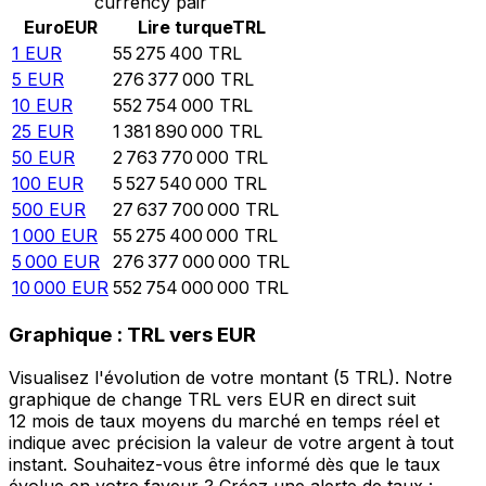
currency pair
Euro
EUR
Lire turque
TRL
1
EUR
55 275 400
TRL
5
EUR
276 377 000
TRL
10
EUR
552 754 000
TRL
25
EUR
1 381 890 000
TRL
50
EUR
2 763 770 000
TRL
100
EUR
5 527 540 000
TRL
500
EUR
27 637 700 000
TRL
1 000
EUR
55 275 400 000
TRL
5 000
EUR
276 377 000 000
TRL
10 000
EUR
552 754 000 000
TRL
Graphique : TRL vers EUR
Visualisez l'évolution de votre montant (5 TRL). Notre
graphique de change TRL vers EUR en direct suit
12 mois de taux moyens du marché en temps réel et
indique avec précision la valeur de votre argent à tout
instant. Souhaitez-vous être informé dès que le taux