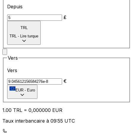
Depuis
₤
TRL
TRL
-
Lire turque
Vers
Vers
€
EUR
-
Euro
1.00
TRL
=
0,
000000
EUR
Taux interbancaire à 09:55 UTC