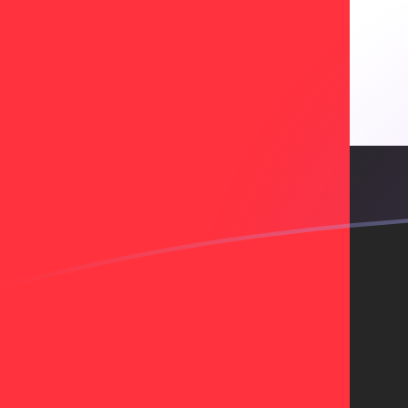
Le taux de change de SKK vers AED a
Convertir Couronne slovaque en Dirham des Émirats
Rate information of SKK/AED currency pair
Couronne slovaque
SKK
Dirham des Émirats
AED
1
SKK
0,140907
AED
5
SKK
0,704534
AED
10
SKK
1,40907
AED
25
SKK
3,52267
AED
50
SKK
7,04534
AED
100
SKK
14,0907
AED
500
SKK
70,4534
AED
1 000
SKK
140,907
AED
5 000
SKK
704,534
AED
10 000
SKK
1 409,07
AED