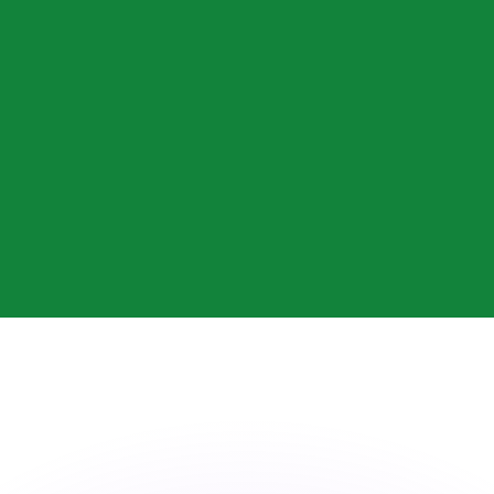
ouvons battre les taux des concurrents.
rtisseur. Ceci est fourni à titre informatif uniquement. Vo
anger avec Xe ?