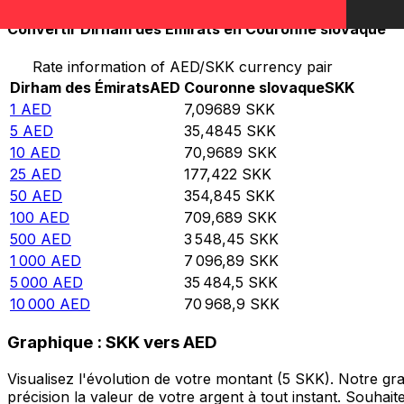
Convertir Dirham des Émirats en Couronne slovaque
Rate information of AED/SKK currency pair
Dirham des Émirats
AED
Couronne slovaque
SKK
1
AED
7,09689
SKK
5
AED
35,4845
SKK
10
AED
70,9689
SKK
25
AED
177,422
SKK
50
AED
354,845
SKK
100
AED
709,689
SKK
500
AED
3 548,45
SKK
1 000
AED
7 096,89
SKK
5 000
AED
35 484,5
SKK
10 000
AED
70 968,9
SKK
Graphique : SKK vers AED
Visualisez l'évolution de votre montant (5 SKK). Notre g
précision la valeur de votre argent à tout instant. Souha