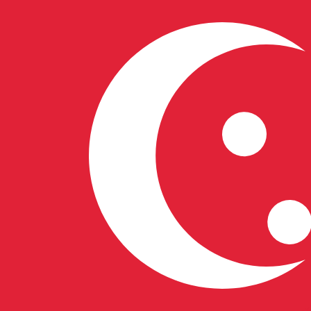
MZM
MZM
-
Metical mozambicain
1.00
SGD
=
49
MZM
Taux interbancaire à 06:47 UTC
Parlez avec un expert en devises dès aujourd'hui.
Nous p
Planifier un appel
Nous utilisons le taux moyen du marché pour notre conve
Connectez-vous pour voir les taux d'envoi
Saviez-vous que vous pouvez envoyer de l'argent à l'étr
Inscrivez-vous aujourd'hui