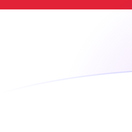
Le taux de change de SGD vers MZM 
Convertir Dollar de Singapour en Metical mozambicain
Rate information of SGD/MZM currency pair
Dollar de Singapour
SGD
Metical mozambicain
MZM
1
SGD
49 876,3
MZM
5
SGD
249 381
MZM
10
SGD
498 763
MZM
25
SGD
1 246 910
MZM
50
SGD
2 493 810
MZM
100
SGD
4 987 630
MZM
500
SGD
24 938 100
MZM
1 000
SGD
49 876 300
MZM
5 000
SGD
249 381 000
MZM
10 000
SGD
498 763 000
MZM