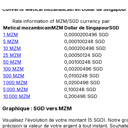
Convertir Metical mozambicain en Dollar de Singapour
Rate information of MZM/SGD currency pair
Metical mozambicain
MZM
Dollar de Singapour
SGD
1
MZM
0,0000200496
SGD
5
MZM
0,000100248
SGD
10
MZM
0,000200496
SGD
25
MZM
0,00050124
SGD
50
MZM
0,00100248
SGD
100
MZM
0,00200496
SGD
500
MZM
0,0100248
SGD
1 000
MZM
0,0200496
SGD
5 000
MZM
0,100248
SGD
10 000
MZM
0,200496
SGD
Graphique : SGD vers MZM
Visualisez l'évolution de votre montant (5 SGD). Notre 
précision la valeur de votre argent à tout instant. Souha