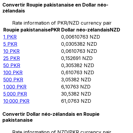
Convertir Roupie pakistanaise en Dollar néo-
zélandais
Rate information of PKR/NZD currency pair
Roupie pakistanaise
PKR
Dollar néo-zélandais
NZD
1
PKR
0,00610763
NZD
5
PKR
0,0305382
NZD
10
PKR
0,0610763
NZD
25
PKR
0,152691
NZD
50
PKR
0,305382
NZD
100
PKR
0,610763
NZD
500
PKR
3,05382
NZD
1 000
PKR
6,10763
NZD
5 000
PKR
30,5382
NZD
10 000
PKR
61,0763
NZD
Convertir Dollar néo-zélandais en Roupie
pakistanaise
Rate information of NZD/PKR currency pair