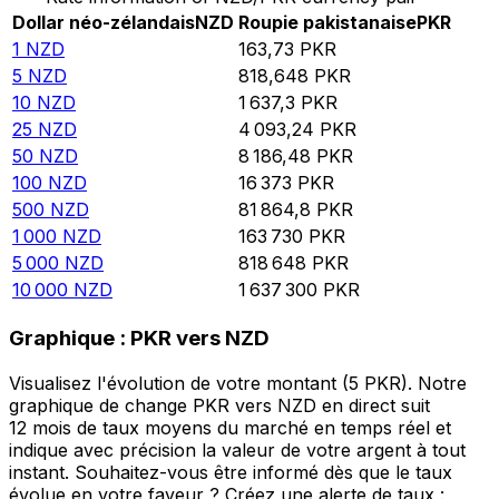
Dollar néo-zélandais
NZD
Roupie pakistanaise
PKR
1
NZD
163,73
PKR
5
NZD
818,648
PKR
10
NZD
1 637,3
PKR
25
NZD
4 093,24
PKR
50
NZD
8 186,48
PKR
100
NZD
16 373
PKR
500
NZD
81 864,8
PKR
1 000
NZD
163 730
PKR
5 000
NZD
818 648
PKR
10 000
NZD
1 637 300
PKR
Graphique : PKR vers NZD
Visualisez l'évolution de votre montant (5 PKR). Notre
graphique de change PKR vers NZD en direct suit
12 mois de taux moyens du marché en temps réel et
indique avec précision la valeur de votre argent à tout
instant. Souhaitez-vous être informé dès que le taux
évolue en votre faveur ? Créez une alerte de taux :