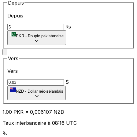
Depuis
Depuis
₨
PKR
-
Roupie pakistanaise
Vers
Vers
$
NZD
-
Dollar néo-zélandais
1.00
PKR
=
0,
006107
NZD
Taux interbancaire à 08:16 UTC