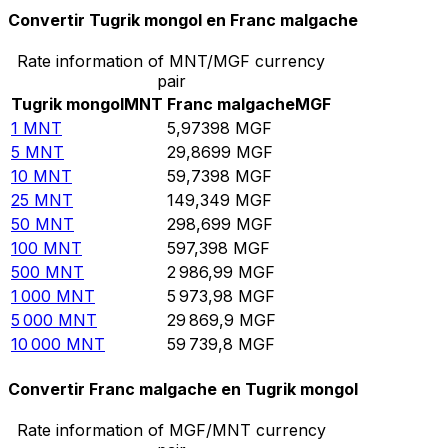
Convertir Tugrik mongol en Franc malgache
Rate information of MNT/MGF currency
pair
Tugrik mongol
MNT
Franc malgache
MGF
1
MNT
5,97398
MGF
5
MNT
29,8699
MGF
10
MNT
59,7398
MGF
25
MNT
149,349
MGF
50
MNT
298,699
MGF
100
MNT
597,398
MGF
500
MNT
2 986,99
MGF
1 000
MNT
5 973,98
MGF
5 000
MNT
29 869,9
MGF
10 000
MNT
59 739,8
MGF
Convertir Franc malgache en Tugrik mongol
Rate information of MGF/MNT currency