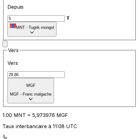
Depuis
₮
MNT
-
Tugrik mongol
Vers
Vers
MGF
MGF
-
Franc malgache
1.00
MNT
=
5,
973976
MGF
Taux interbancaire à 11:08 UTC