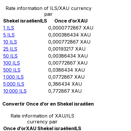
Rate information of ILS/XAU currency
pair
Shekel israélien
ILS
Once d’or
XAU
1
ILS
0,0000772867
XAU
5
ILS
0,000386434
XAU
10
ILS
0,000772867
XAU
25
ILS
0,00193217
XAU
50
ILS
0,00386434
XAU
100
ILS
0,00772867
XAU
500
ILS
0,0386434
XAU
1 000
ILS
0,0772867
XAU
5 000
ILS
0,386434
XAU
10 000
ILS
0,772867
XAU
Convertir Once d’or en Shekel israélien
Rate information of XAU/ILS
currency pair
Once d’or
XAU
Shekel israélien
ILS