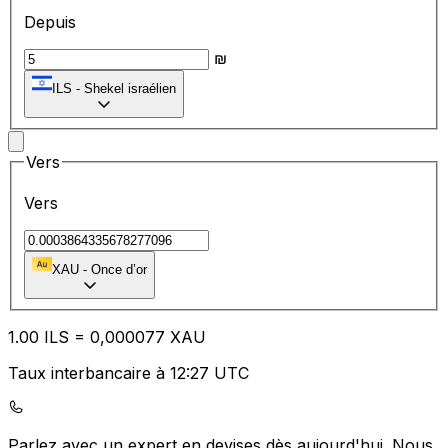
Depuis
₪
ILS
-
Shekel israélien
Vers
Vers
XAU
-
Once d’or
1.00
ILS
=
0,
000077
XAU
Taux interbancaire à 12:27 UTC
Parlez avec un expert en devises dès aujourd'hui.
Nous