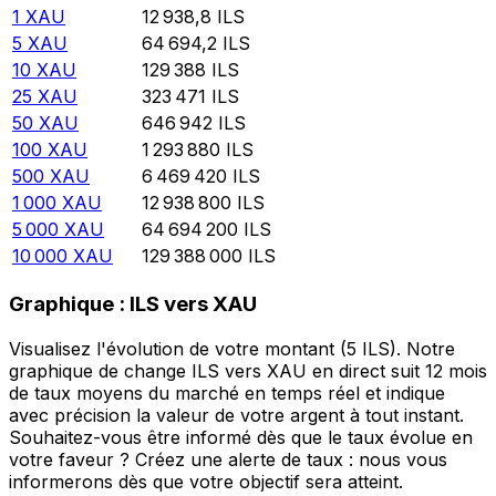
1
XAU
12 938,8
ILS
5
XAU
64 694,2
ILS
10
XAU
129 388
ILS
25
XAU
323 471
ILS
50
XAU
646 942
ILS
100
XAU
1 293 880
ILS
500
XAU
6 469 420
ILS
1 000
XAU
12 938 800
ILS
5 000
XAU
64 694 200
ILS
10 000
XAU
129 388 000
ILS
Graphique : ILS vers XAU
Visualisez l'évolution de votre montant (5 ILS). Notre
graphique de change ILS vers XAU en direct suit 12 mois
de taux moyens du marché en temps réel et indique
avec précision la valeur de votre argent à tout instant.
Souhaitez-vous être informé dès que le taux évolue en
votre faveur ? Créez une alerte de taux : nous vous
informerons dès que votre objectif sera atteint.