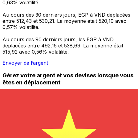
0,63% volatilité.
Au cours des 30 derniers jours, EGP à VND déplacées
entre 512,43 et 530,21. La moyenne était 520,10 avec
0,57% volatilité.
Au cours des 90 derniers jours, les EGP à VND
déplacées entre 492,15 et 538,69. La moyenne était
515,92 avec 0,56% volatilité.
Envoyer de l’argent
Gérez votre argent et vos devises lorsque vous
êtes en déplacement
L'application Xe réunit toutes les fonctionnalités
nécessaires pour vos transferts d'argent internationaux
et la gestion de vos devises. Convertissez des devises,
programmez des alertes de taux et transférez de
l'argent à l'étranger sans frais cachés. Téléchargez
l'application dès aujourd'hui !