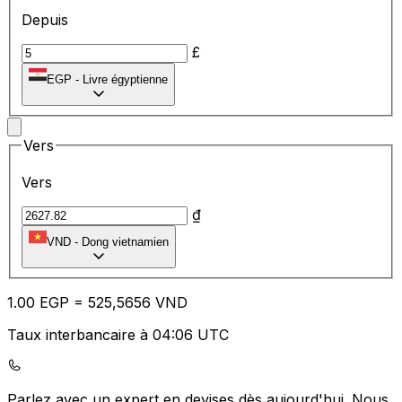
Depuis
£
EGP
-
Livre égyptienne
Vers
Vers
₫
VND
-
Dong vietnamien
1.00
EGP
=
52
5,5656
VND
Taux interbancaire à 04:06 UTC
Parlez avec un expert en devises dès aujourd'hui.
Nous