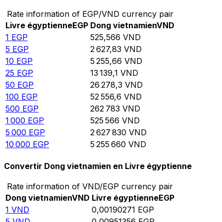
Rate information of EGP/VND currency pair
Livre égyptienne
EGP
Dong vietnamien
VND
1
EGP
525,566
VND
5
EGP
2 627,83
VND
10
EGP
5 255,66
VND
25
EGP
13 139,1
VND
50
EGP
26 278,3
VND
100
EGP
52 556,6
VND
500
EGP
262 783
VND
1 000
EGP
525 566
VND
5 000
EGP
2 627 830
VND
10 000
EGP
5 255 660
VND
Convertir Dong vietnamien en Livre égyptienne
Rate information of VND/EGP currency pair
Dong vietnamien
VND
Livre égyptienne
EGP
1
VND
0,00190271
EGP
5
VND
0,00951356
EGP