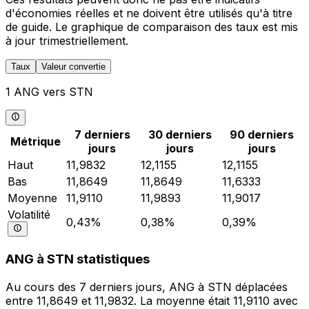
d'économies réelles et ne doivent être utilisés qu'à titre
de guide. Le graphique de comparaison des taux est mis
à jour trimestriellement.
Taux
Valeur convertie
1 ANG vers STN
7 derniers
30 derniers
90 derniers
Métrique
jours
jours
jours
Haut
11,9832
12,1155
12,1155
Bas
11,8649
11,8649
11,6333
Moyenne
11,9110
11,9893
11,9017
Volatilité
0,43%
0,38%
0,39%
ANG à STN statistiques
Au cours des 7 derniers jours, ANG à STN déplacées
entre 11,8649 et 11,9832. La moyenne était 11,9110 avec