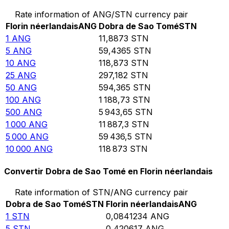
Rate information of ANG/STN currency pair
Florin néerlandais
ANG
Dobra de Sao Tomé
STN
1
ANG
11,8873
STN
5
ANG
59,4365
STN
10
ANG
118,873
STN
25
ANG
297,182
STN
50
ANG
594,365
STN
100
ANG
1 188,73
STN
500
ANG
5 943,65
STN
1 000
ANG
11 887,3
STN
5 000
ANG
59 436,5
STN
10 000
ANG
118 873
STN
Convertir Dobra de Sao Tomé en Florin néerlandais
Rate information of STN/ANG currency pair
Dobra de Sao Tomé
STN
Florin néerlandais
ANG
1
STN
0,0841234
ANG
5
STN
0,420617
ANG