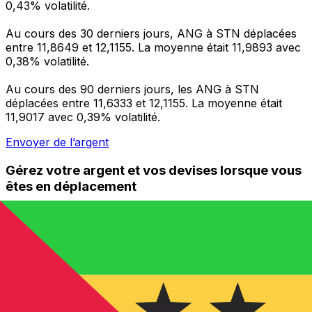
0,43% volatilité.
Au cours des 30 derniers jours, ANG à STN déplacées
entre 11,8649 et 12,1155. La moyenne était 11,9893 avec
0,38% volatilité.
Au cours des 90 derniers jours, les ANG à STN
déplacées entre 11,6333 et 12,1155. La moyenne était
11,9017 avec 0,39% volatilité.
Envoyer de l’argent
Gérez votre argent et vos devises lorsque vous
êtes en déplacement
L'application Xe réunit toutes les fonctionnalités
nécessaires pour vos transferts d'argent internationaux
et la gestion de vos devises. Convertissez des devises,
programmez des alertes de taux et transférez de
l'argent à l'étranger sans frais cachés. Téléchargez
l'application dès aujourd'hui !