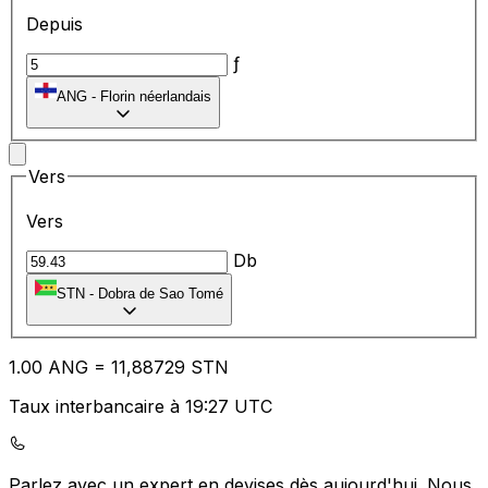
Depuis
ƒ
ANG
-
Florin néerlandais
Vers
Vers
Db
STN
-
Dobra de Sao Tomé
1.00
ANG
=
11
,88729
STN
Taux interbancaire à 19:27 UTC
Parlez avec un expert en devises dès aujourd'hui.
Nous