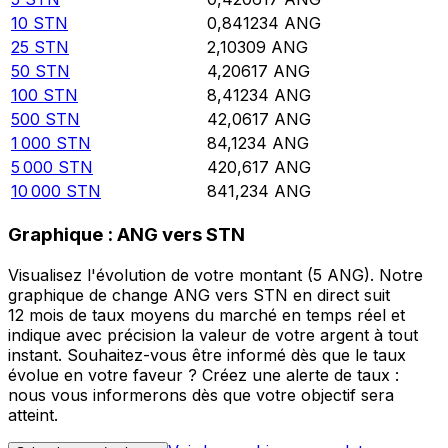
10
STN
0,841234
ANG
25
STN
2,10309
ANG
50
STN
4,20617
ANG
100
STN
8,41234
ANG
500
STN
42,0617
ANG
1 000
STN
84,1234
ANG
5 000
STN
420,617
ANG
10 000
STN
841,234
ANG
Graphique : ANG vers STN
Visualisez l'évolution de votre montant (5 ANG). Notre
graphique de change ANG vers STN en direct suit
12 mois de taux moyens du marché en temps réel et
indique avec précision la valeur de votre argent à tout
instant. Souhaitez-vous être informé dès que le taux
évolue en votre faveur ? Créez une alerte de taux :
nous vous informerons dès que votre objectif sera
atteint.