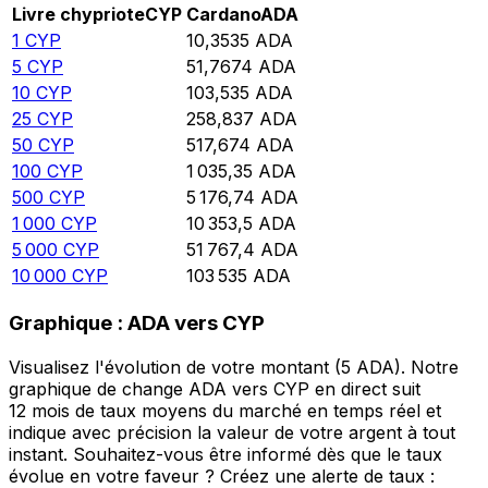
Livre chypriote
CYP
Cardano
ADA
1
CYP
10,3535
ADA
5
CYP
51,7674
ADA
10
CYP
103,535
ADA
25
CYP
258,837
ADA
50
CYP
517,674
ADA
100
CYP
1 035,35
ADA
500
CYP
5 176,74
ADA
1 000
CYP
10 353,5
ADA
5 000
CYP
51 767,4
ADA
10 000
CYP
103 535
ADA
Graphique : ADA vers CYP
Visualisez l'évolution de votre montant (5 ADA). Notre
graphique de change ADA vers CYP en direct suit
12 mois de taux moyens du marché en temps réel et
indique avec précision la valeur de votre argent à tout
instant. Souhaitez-vous être informé dès que le taux
évolue en votre faveur ? Créez une alerte de taux :