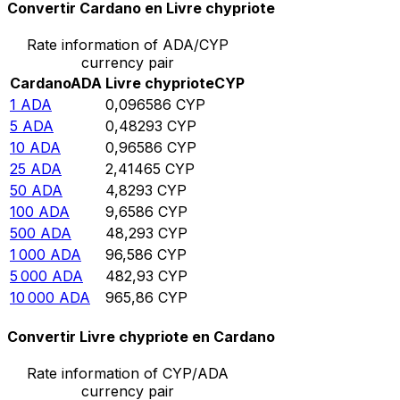
Convertir Cardano en Livre chypriote
Rate information of ADA/CYP
currency pair
Cardano
ADA
Livre chypriote
CYP
1
ADA
0,096586
CYP
5
ADA
0,48293
CYP
10
ADA
0,96586
CYP
25
ADA
2,41465
CYP
50
ADA
4,8293
CYP
100
ADA
9,6586
CYP
500
ADA
48,293
CYP
1 000
ADA
96,586
CYP
5 000
ADA
482,93
CYP
10 000
ADA
965,86
CYP
Convertir Livre chypriote en Cardano
Rate information of CYP/ADA
currency pair