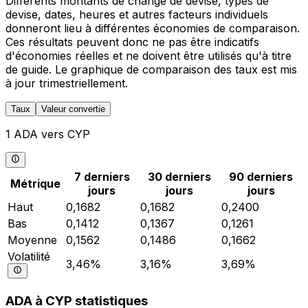
Différents montants de change de devise, types de
devise, dates, heures et autres facteurs individuels
donneront lieu à différentes économies de comparaison.
Ces résultats peuvent donc ne pas être indicatifs
d'économies réelles et ne doivent être utilisés qu'à titre
de guide. Le graphique de comparaison des taux est mis
à jour trimestriellement.
Taux
Valeur convertie
1 ADA vers CYP
7 derniers
30 derniers
90 derniers
Métrique
jours
jours
jours
Haut
0,1682
0,1682
0,2400
Bas
0,1412
0,1367
0,1261
Moyenne
0,1562
0,1486
0,1662
Volatilité
3,46%
3,16%
3,69%
ADA à CYP statistiques