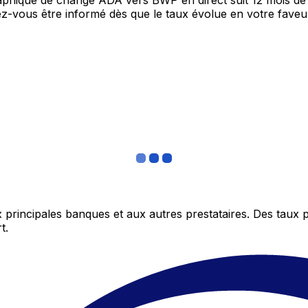
graphique de change ADA vers BWP en direct suit 12 mois d
itez-vous être informé dès que le taux évolue en votre fav
 principales banques et aux autres prestataires. Des taux 
t.