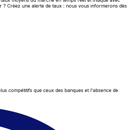
e taux moyens du marché en temps réel et indique avec
eur ? Créez une alerte de taux : nous vous informerons dès
plus compétitifs que ceux des banques et l'absence de