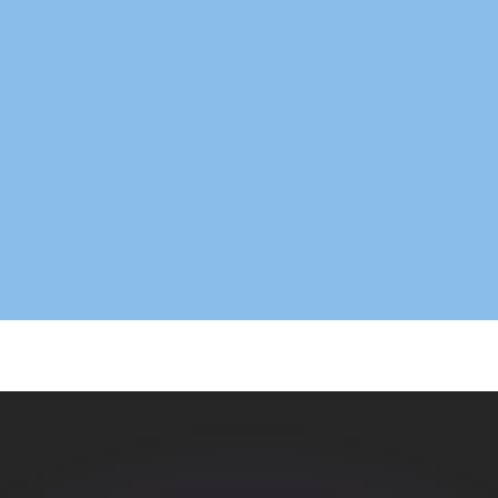
ouvons battre les taux des concurrents.
rtisseur. Ceci est fourni à titre informatif uniquement. Vo
anger avec Xe ?