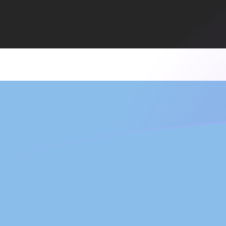
Le taux de change de ADA vers BWP a
Convertir Cardano en Pula du Botswana
Rate information of ADA/BWP
currency pair
Cardano
ADA
Pula du Botswana
BWP
1
ADA
2,7163
BWP
5
ADA
13,5815
BWP
10
ADA
27,163
BWP
25
ADA
67,9076
BWP
50
ADA
135,815
BWP
100
ADA
271,63
BWP
500
ADA
1 358,15
BWP
1 000
ADA
2 716,3
BWP
5 000
ADA
13 581,5
BWP
10 000
ADA
27 163
BWP