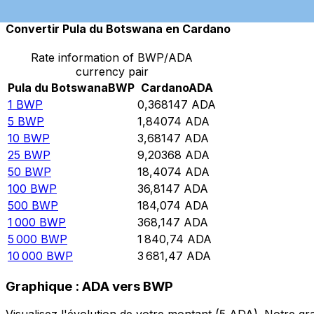
Convertir Pula du Botswana en Cardano
Rate information of BWP/ADA
currency pair
Pula du Botswana
BWP
Cardano
ADA
1
BWP
0,368147
ADA
5
BWP
1,84074
ADA
10
BWP
3,68147
ADA
25
BWP
9,20368
ADA
50
BWP
18,4074
ADA
100
BWP
36,8147
ADA
500
BWP
184,074
ADA
1 000
BWP
368,147
ADA
5 000
BWP
1 840,74
ADA
10 000
BWP
3 681,47
ADA
Graphique : ADA vers BWP