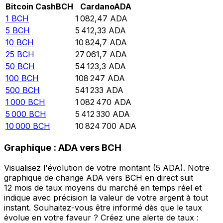
Bitcoin Cash
BCH
Cardano
ADA
1
BCH
1 082,47
ADA
5
BCH
5 412,33
ADA
10
BCH
10 824,7
ADA
25
BCH
27 061,7
ADA
50
BCH
54 123,3
ADA
100
BCH
108 247
ADA
500
BCH
541 233
ADA
1 000
BCH
1 082 470
ADA
5 000
BCH
5 412 330
ADA
10 000
BCH
10 824 700
ADA
Graphique : ADA vers BCH
Visualisez l'évolution de votre montant (5 ADA). Notre
graphique de change ADA vers BCH en direct suit
12 mois de taux moyens du marché en temps réel et
indique avec précision la valeur de votre argent à tout
instant. Souhaitez-vous être informé dès que le taux
évolue en votre faveur ? Créez une alerte de taux :