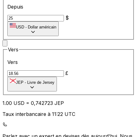
Depuis
$
USD
-
Dollar américain
Vers
Vers
£
JEP
-
Livre de Jersey
1.00
USD
=
0,
742723
JEP
Taux interbancaire à 11:22 UTC
Parlez avec un expert en devises dès aujourd'hui.
Nous