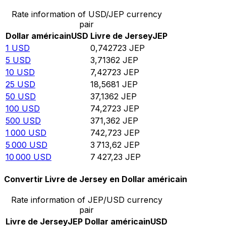
Rate information of USD/JEP currency
pair
Dollar américain
USD
Livre de Jersey
JEP
1
USD
0,742723
JEP
5
USD
3,71362
JEP
10
USD
7,42723
JEP
25
USD
18,5681
JEP
50
USD
37,1362
JEP
100
USD
74,2723
JEP
500
USD
371,362
JEP
1 000
USD
742,723
JEP
5 000
USD
3 713,62
JEP
10 000
USD
7 427,23
JEP
Convertir Livre de Jersey en Dollar américain
Rate information of JEP/USD currency
pair
Livre de Jersey
JEP
Dollar américain
USD