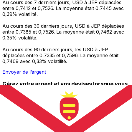
Au cours des 7 derniers jours, USD à JEP déplacées
entre 0,7412 et 0,7526. La moyenne était 0,7445 avec
0,39% volatilité.
Au cours des 30 derniers jours, USD à JEP déplacées
entre 0,7385 et 0,7526. La moyenne était 0,7462 avec
0,35% volatilité.
Au cours des 90 derniers jours, les USD à JEP
déplacées entre 0,7335 et 0,7596. La moyenne était
0,7469 avec 0,33% volatilité.
Envoyer de l’argent
Gérez votre argent et vos devises lorsque vous
êtes en déplacement
L'application Xe réunit toutes les fonctionnalités
nécessaires pour vos transferts d'argent internationaux
et la gestion de vos devises. Convertissez des devises,
programmez des alertes de taux et transférez de
l'argent à l'étranger sans frais cachés. Téléchargez
l'application dès aujourd'hui !