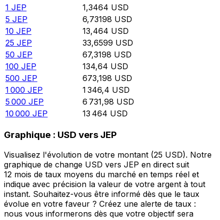
1
JEP
1,3464
USD
5
JEP
6,73198
USD
10
JEP
13,464
USD
25
JEP
33,6599
USD
50
JEP
67,3198
USD
100
JEP
134,64
USD
500
JEP
673,198
USD
1 000
JEP
1 346,4
USD
5 000
JEP
6 731,98
USD
10 000
JEP
13 464
USD
Graphique : USD vers JEP
Visualisez l'évolution de votre montant (25 USD). Notre
graphique de change USD vers JEP en direct suit
12 mois de taux moyens du marché en temps réel et
indique avec précision la valeur de votre argent à tout
instant. Souhaitez-vous être informé dès que le taux
évolue en votre faveur ? Créez une alerte de taux :
nous vous informerons dès que votre objectif sera