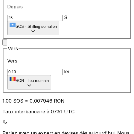
Depuis
S
SOS
-
Shilling somalien
Vers
Vers
lei
RON
-
Leu roumain
1.00
SOS
=
0,
007946
RON
Taux interbancaire à 07:51 UTC
Parlez avec un expert en devises dès aujourd'hui.
Nous