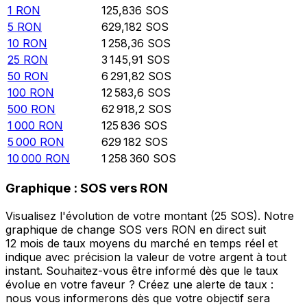
1
RON
125,836
SOS
5
RON
629,182
SOS
10
RON
1 258,36
SOS
25
RON
3 145,91
SOS
50
RON
6 291,82
SOS
100
RON
12 583,6
SOS
500
RON
62 918,2
SOS
1 000
RON
125 836
SOS
5 000
RON
629 182
SOS
10 000
RON
1 258 360
SOS
Graphique : SOS vers RON
Visualisez l'évolution de votre montant (25 SOS). Notre
graphique de change SOS vers RON en direct suit
12 mois de taux moyens du marché en temps réel et
indique avec précision la valeur de votre argent à tout
instant. Souhaitez-vous être informé dès que le taux
évolue en votre faveur ? Créez une alerte de taux :
nous vous informerons dès que votre objectif sera