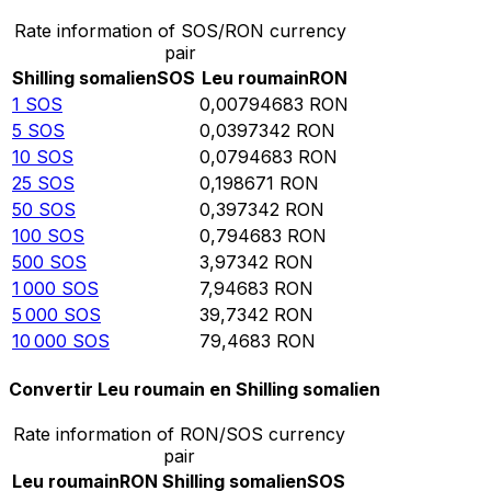
Rate information of SOS/RON currency
pair
Shilling somalien
SOS
Leu roumain
RON
1
SOS
0,00794683
RON
5
SOS
0,0397342
RON
10
SOS
0,0794683
RON
25
SOS
0,198671
RON
50
SOS
0,397342
RON
100
SOS
0,794683
RON
500
SOS
3,97342
RON
1 000
SOS
7,94683
RON
5 000
SOS
39,7342
RON
10 000
SOS
79,4683
RON
Convertir Leu roumain en Shilling somalien
Rate information of RON/SOS currency
pair
Leu roumain
RON
Shilling somalien
SOS