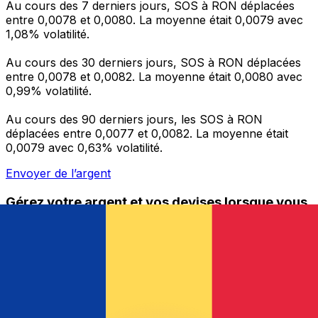
Au cours des 7 derniers jours, SOS à RON déplacées
entre 0,0078 et 0,0080. La moyenne était 0,0079 avec
1,08% volatilité.
Au cours des 30 derniers jours, SOS à RON déplacées
entre 0,0078 et 0,0082. La moyenne était 0,0080 avec
0,99% volatilité.
Au cours des 90 derniers jours, les SOS à RON
déplacées entre 0,0077 et 0,0082. La moyenne était
0,0079 avec 0,63% volatilité.
Envoyer de l’argent
Gérez votre argent et vos devises lorsque vous
êtes en déplacement
L'application Xe réunit toutes les fonctionnalités
nécessaires pour vos transferts d'argent internationaux
et la gestion de vos devises. Convertissez des devises,
programmez des alertes de taux et transférez de
l'argent à l'étranger sans frais cachés. Téléchargez
l'application dès aujourd'hui !