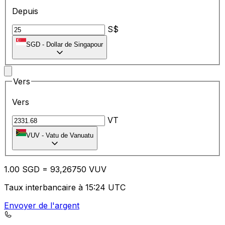
Depuis
S$
SGD
-
Dollar de Singapour
Vers
Vers
VT
VUV
-
Vatu de Vanuatu
1.00
SGD
=
93
,26750
VUV
Taux interbancaire à 15:24 UTC
Envoyer de l'argent