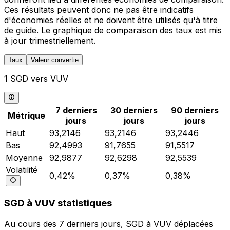
Ces résultats peuvent donc ne pas être indicatifs
d'économies réelles et ne doivent être utilisés qu'à titre
de guide. Le graphique de comparaison des taux est mis
à jour trimestriellement.
Taux
Valeur convertie
1 SGD vers VUV
7 derniers
30 derniers
90 derniers
Métrique
jours
jours
jours
Haut
93,2146
93,2146
93,2446
Bas
92,4993
91,7655
91,5517
Moyenne
92,9877
92,6298
92,5539
Volatilité
0,42%
0,37%
0,38%
SGD à VUV statistiques
Au cours des 7 derniers jours, SGD à VUV déplacées