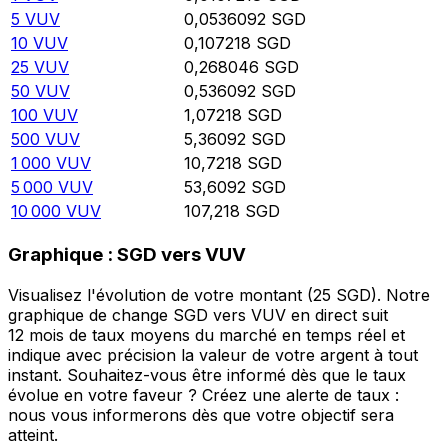
5
VUV
0,0536092
SGD
10
VUV
0,107218
SGD
25
VUV
0,268046
SGD
50
VUV
0,536092
SGD
100
VUV
1,07218
SGD
500
VUV
5,36092
SGD
1 000
VUV
10,7218
SGD
5 000
VUV
53,6092
SGD
10 000
VUV
107,218
SGD
Graphique : SGD vers VUV
Visualisez l'évolution de votre montant (25 SGD). Notre
graphique de change SGD vers VUV en direct suit
12 mois de taux moyens du marché en temps réel et
indique avec précision la valeur de votre argent à tout
instant. Souhaitez-vous être informé dès que le taux
évolue en votre faveur ? Créez une alerte de taux :
nous vous informerons dès que votre objectif sera
atteint.