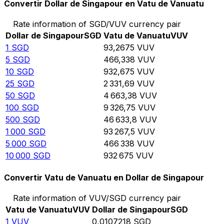
Convertir Dollar de Singapour en Vatu de Vanuatu
Rate information of SGD/VUV currency pair
Dollar de Singapour
SGD
Vatu de Vanuatu
VUV
1
SGD
93,2675
VUV
5
SGD
466,338
VUV
10
SGD
932,675
VUV
25
SGD
2 331,69
VUV
50
SGD
4 663,38
VUV
100
SGD
9 326,75
VUV
500
SGD
46 633,8
VUV
1 000
SGD
93 267,5
VUV
5 000
SGD
466 338
VUV
10 000
SGD
932 675
VUV
Convertir Vatu de Vanuatu en Dollar de Singapour
Rate information of VUV/SGD currency pair
Vatu de Vanuatu
VUV
Dollar de Singapour
SGD
1
VUV
0,0107218
SGD