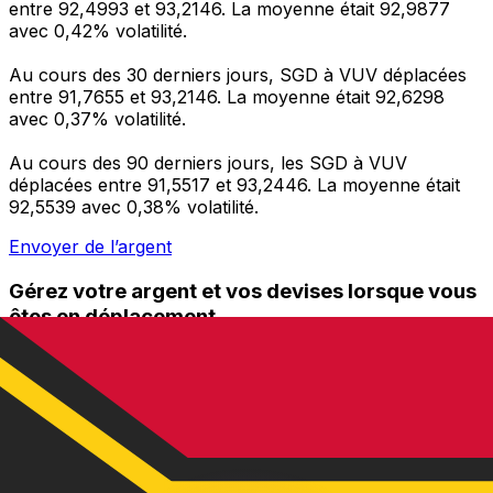
entre 92,4993 et 93,2146. La moyenne était 92,9877
avec 0,42% volatilité.
Au cours des 30 derniers jours, SGD à VUV déplacées
entre 91,7655 et 93,2146. La moyenne était 92,6298
avec 0,37% volatilité.
Au cours des 90 derniers jours, les SGD à VUV
déplacées entre 91,5517 et 93,2446. La moyenne était
92,5539 avec 0,38% volatilité.
Envoyer de l’argent
Gérez votre argent et vos devises lorsque vous
êtes en déplacement
L'application Xe réunit toutes les fonctionnalités
nécessaires pour vos transferts d'argent internationaux
et la gestion de vos devises. Convertissez des devises,
programmez des alertes de taux et transférez de
l'argent à l'étranger sans frais cachés. Téléchargez
l'application dès aujourd'hui !