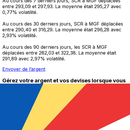
Au cours des 7 derniers jours, SCR à MGF déplacées
entre 293,09 et 297,93. La moyenne était 295,27 avec
0,77% volatilité.
Au cours des 30 derniers jours, SCR à MGF déplacées
entre 290,40 et 316,29. La moyenne était 296,28 avec
2,93% volatilité.
Au cours des 90 derniers jours, les SCR à MGF
déplacées entre 282,03 et 322,38. La moyenne était
291,89 avec 2,97% volatilité.
Envoyer de l’argent
Gérez votre argent et vos devises lorsque vous
êtes en déplacement
L'application Xe réunit toutes les fonctionnalités
nécessaires pour vos transferts d'argent internationaux
et la gestion de vos devises. Convertissez des devises,
programmez des alertes de taux et transférez de
l'argent à l'étranger sans frais cachés. Téléchargez
l'application dès aujourd'hui !