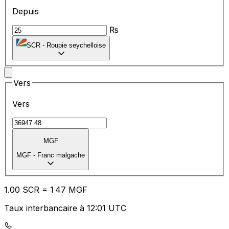
Depuis
₨
SCR
-
Roupie seychelloise
Vers
Vers
MGF
MGF
-
Franc malgache
1.00
SCR
=
1
47
MGF
Taux interbancaire à 12:01 UTC