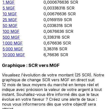
1
MGF
0,000676636
SCR
5
MGF
0,00338318
SCR
10
MGF
0,00676636
SCR
25
MGF
0,0169159
SCR
50
MGF
0,0338318
SCR
100
MGF
0,0676636
SCR
500
MGF
0,338318
SCR
1 000
MGF
0,676636
SCR
5 000
MGF
3,38318
SCR
10 000
MGF
6,76636
SCR
Graphique : SCR vers MGF
Visualisez l'évolution de votre montant (25 SCR). Notre
graphique de change SCR vers MGF en direct suit
12 mois de taux moyens du marché en temps réel et
indique avec précision la valeur de votre argent à tout
instant. Souhaitez-vous être informé dès que le taux
évolue en votre faveur ? Créez une alerte de taux :
nous vous informerons dès que votre objectif sera