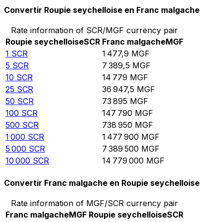
Convertir Roupie seychelloise en Franc malgache
Rate information of SCR/MGF currency pair
Roupie seychelloise
SCR
Franc malgache
MGF
1
SCR
1 477,9
MGF
5
SCR
7 389,5
MGF
10
SCR
14 779
MGF
25
SCR
36 947,5
MGF
50
SCR
73 895
MGF
100
SCR
147 790
MGF
500
SCR
738 950
MGF
1 000
SCR
1 477 900
MGF
5 000
SCR
7 389 500
MGF
10 000
SCR
14 779 000
MGF
Convertir Franc malgache en Roupie seychelloise
Rate information of MGF/SCR currency pair
Franc malgache
MGF
Roupie seychelloise
SCR