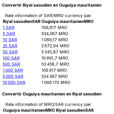
Convertir Riyal saoudien en Ouguiya mauritanien
Rate information of SAR/MRO currency pair
Riyal saoudien
SAR
Ouguiya mauritanien
MRO
1
SAR
106,917
MRO
5
SAR
534,587
MRO
10
SAR
1 069,17
MRO
25
SAR
2 672,94
MRO
50
SAR
5 345,87
MRO
100
SAR
10 691,7
MRO
500
SAR
53 458,7
MRO
1 000
SAR
106 917
MRO
5 000
SAR
534 587
MRO
10 000
SAR
1 069 170
MRO
Convertir Ouguiya mauritanien en Riyal saoudien
Rate information of MRO/SAR currency pair
Ouguiya mauritanien
MRO
Riyal saoudien
SAR