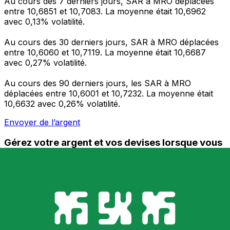
Au cours des 7 derniers jours, SAR à MRO déplacées
entre 10,6851 et 10,7083. La moyenne était 10,6962
avec 0,13% volatilité.
Au cours des 30 derniers jours, SAR à MRO déplacées
entre 10,6060 et 10,7119. La moyenne était 10,6687
avec 0,27% volatilité.
Au cours des 90 derniers jours, les SAR à MRO
déplacées entre 10,6001 et 10,7232. La moyenne était
10,6632 avec 0,26% volatilité.
Envoyer de l’argent
Gérez votre argent et vos devises lorsque vous
êtes en déplacement
L'application Xe réunit toutes les fonctionnalités
nécessaires pour vos transferts d'argent internationaux
et la gestion de vos devises. Convertissez des devises,
programmez des alertes de taux et transférez de
l'argent à l'étranger sans frais cachés. Téléchargez
l'application dès aujourd'hui !