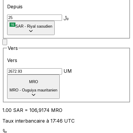
Depuis
﷼
SAR
-
Riyal saoudien
Vers
Vers
UM
MRO
MRO
-
Ouguiya mauritanien
1.00
SAR
=
10
6,9174
MRO
Taux interbancaire à 17:46 UTC