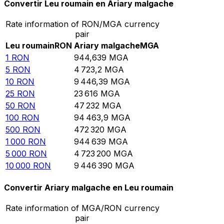
Convertir Leu roumain en Ariary malgache
Rate information of RON/MGA currency
pair
Leu roumain
RON
Ariary malgache
MGA
1
RON
944,639
MGA
5
RON
4 723,2
MGA
10
RON
9 446,39
MGA
25
RON
23 616
MGA
50
RON
47 232
MGA
100
RON
94 463,9
MGA
500
RON
472 320
MGA
1 000
RON
944 639
MGA
5 000
RON
4 723 200
MGA
10 000
RON
9 446 390
MGA
Convertir Ariary malgache en Leu roumain
Rate information of MGA/RON currency
pair