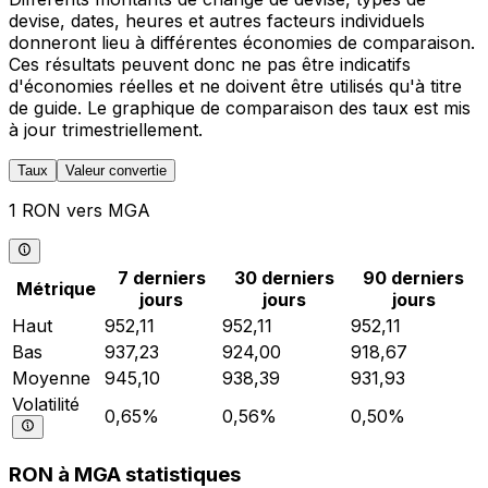
devise, dates, heures et autres facteurs individuels
donneront lieu à différentes économies de comparaison.
Ces résultats peuvent donc ne pas être indicatifs
d'économies réelles et ne doivent être utilisés qu'à titre
de guide. Le graphique de comparaison des taux est mis
à jour trimestriellement.
Taux
Valeur convertie
1 RON vers MGA
7 derniers
30 derniers
90 derniers
Métrique
jours
jours
jours
Haut
952,11
952,11
952,11
Bas
937,23
924,00
918,67
Moyenne
945,10
938,39
931,93
Volatilité
0,65%
0,56%
0,50%
RON à MGA statistiques