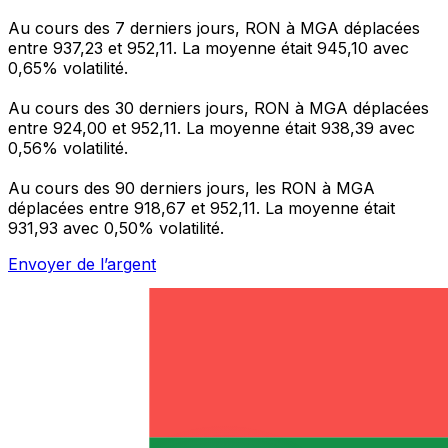
Au cours des 7 derniers jours, RON à MGA déplacées
entre 937,23 et 952,11. La moyenne était 945,10 avec
0,65% volatilité.
Au cours des 30 derniers jours, RON à MGA déplacées
entre 924,00 et 952,11. La moyenne était 938,39 avec
0,56% volatilité.
Au cours des 90 derniers jours, les RON à MGA
déplacées entre 918,67 et 952,11. La moyenne était
931,93 avec 0,50% volatilité.
Envoyer de l’argent
Gérez votre argent et vos devises lorsque vous
êtes en déplacement
L'application Xe réunit toutes les fonctionnalités
nécessaires pour vos transferts d'argent internationaux
et la gestion de vos devises. Convertissez des devises,
programmez des alertes de taux et transférez de
l'argent à l'étranger sans frais cachés. Téléchargez