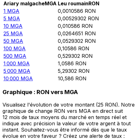
Ariary malgache
MGA
Leu roumain
RON
1
MGA
0,0010586
RON
5
MGA
0,00529302
RON
10
MGA
0,010586
RON
25
MGA
0,0264651
RON
50
MGA
0,0529302
RON
100
MGA
0,10586
RON
500
MGA
0,529302
RON
1 000
MGA
1,0586
RON
5 000
MGA
5,29302
RON
10 000
MGA
10,586
RON
Graphique : RON vers MGA
Visualisez l'évolution de votre montant (25 RON). Notre
graphique de change RON vers MGA en direct suit
12 mois de taux moyens du marché en temps réel et
indique avec précision la valeur de votre argent à tout
instant. Souhaitez-vous être informé dès que le taux
évolue en votre faveur ? Créez une alerte de taux :