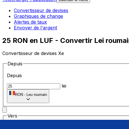
Convertisseur de devises
Graphiques de change
Alertes de taux
Envoyer de l'argent
25 RON en LUF - Convertir Lei rouma
Convertisseur de devises Xe
Depuis
Depuis
lei
RON
-
Leu roumain
Vers
Vers