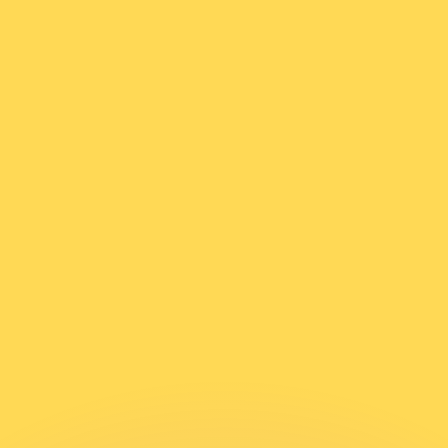
ouvons battre les taux des concurrents.
rtisseur. Ceci est fourni à titre informatif uniquement. Vo
anger avec Xe ?