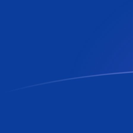
Le taux de change de RON vers LUF a
Convertir Leu roumain en Franc luxembourgeois
Rate information of RON/LUF currency pair
Leu roumain
RON
Franc luxembourgeois
LUF
1
RON
7,69486
LUF
5
RON
38,4743
LUF
10
RON
76,9486
LUF
25
RON
192,371
LUF
50
RON
384,743
LUF
100
RON
769,486
LUF
500
RON
3 847,43
LUF
1 000
RON
7 694,86
LUF
5 000
RON
38 474,3
LUF
10 000
RON
76 948,6
LUF