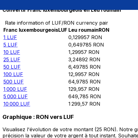
Convertir Franc luxembourgeois en Leu roumain
Rate information of LUF/RON currency pair
Franc luxembourgeois
LUF
Leu roumain
RON
1
LUF
0,129957
RON
5
LUF
0,649785
RON
10
LUF
1,29957
RON
25
LUF
3,24892
RON
50
LUF
6,49785
RON
100
LUF
12,9957
RON
500
LUF
64,9785
RON
1 000
LUF
129,957
RON
5 000
LUF
649,785
RON
10 000
LUF
1 299,57
RON
Graphique : RON vers LUF
Visualisez l'évolution de votre montant (25 RON). Notre
précision la valeur de votre argent à tout instant. Souha