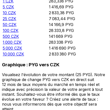
1
CZK
283,338
PYG
5
CZK
1 416,69
PYG
10
CZK
2 833,38
PYG
25
CZK
7 083,44
PYG
50
CZK
14 166,9
PYG
100
CZK
28 333,8
PYG
500
CZK
141 669
PYG
1 000
CZK
283 338
PYG
5 000
CZK
1 416 690
PYG
10 000
CZK
2 833 380
PYG
Graphique : PYG vers CZK
Visualisez l'évolution de votre montant (25 PYG). Notre
graphique de change PYG vers CZK en direct suit
12 mois de taux moyens du marché en temps réel et
indique avec précision la valeur de votre argent à tout
instant. Souhaitez-vous être informé dès que le taux
évolue en votre faveur ? Créez une alerte de taux :
nous vous informerons dès que votre objectif sera
atteint.