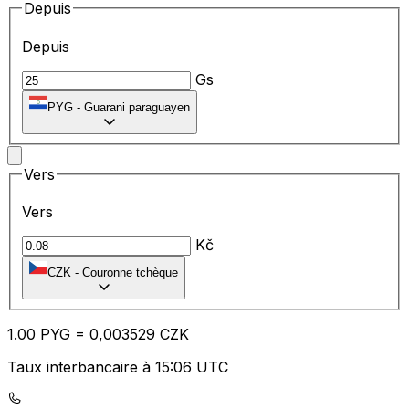
Depuis
Depuis
Gs
PYG
-
Guarani paraguayen
Vers
Vers
Kč
CZK
-
Couronne tchèque
1.00
PYG
=
0,
003529
CZK
Taux interbancaire à 15:06 UTC