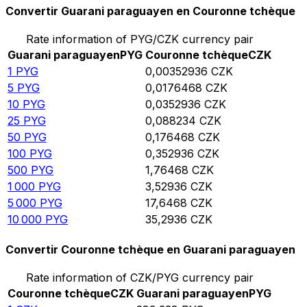
Convertir Guarani paraguayen en Couronne tchèque
Rate information of PYG/CZK currency pair
Guarani paraguayen
PYG
Couronne tchèque
CZK
1
PYG
0,00352936
CZK
5
PYG
0,0176468
CZK
10
PYG
0,0352936
CZK
25
PYG
0,088234
CZK
50
PYG
0,176468
CZK
100
PYG
0,352936
CZK
500
PYG
1,76468
CZK
1 000
PYG
3,52936
CZK
5 000
PYG
17,6468
CZK
10 000
PYG
35,2936
CZK
Convertir Couronne tchèque en Guarani paraguayen
Rate information of CZK/PYG currency pair
Couronne tchèque
CZK
Guarani paraguayen
PYG