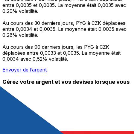
entre 0,0035 et 0,0035. La moyenne était 0,0035 avec
0,29% volatilité.
Au cours des 30 derniers jours, PYG à CZK déplacées
entre 0,0034 et 0,0035. La moyenne était 0,0035 avec
0,28% volatilité.
Au cours des 90 derniers jours, les PYG à CZK
déplacées entre 0,0033 et 0,0035. La moyenne était
0,0034 avec 0,52% volatilité.
Envoyer de l’argent
Gérez votre argent et vos devises lorsque vous
êtes en déplacement
L'application Xe réunit toutes les fonctionnalités
nécessaires pour vos transferts d'argent internationaux
et la gestion de vos devises. Convertissez des devises,
programmez des alertes de taux et transférez de
l'argent à l'étranger sans frais cachés. Téléchargez
l'application dès aujourd'hui !