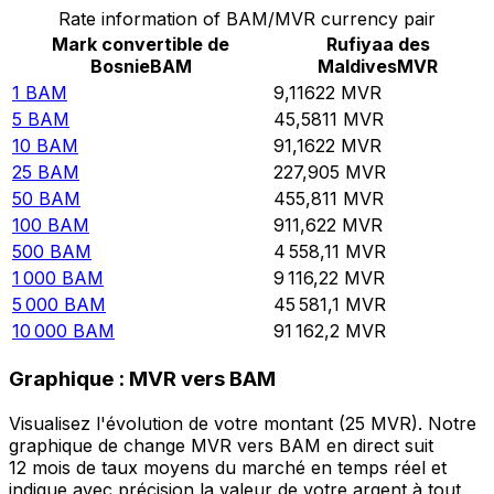
Rate information of BAM/MVR currency pair
Mark convertible de
Rufiyaa des
Bosnie
BAM
Maldives
MVR
1
BAM
9,11622
MVR
5
BAM
45,5811
MVR
10
BAM
91,1622
MVR
25
BAM
227,905
MVR
50
BAM
455,811
MVR
100
BAM
911,622
MVR
500
BAM
4 558,11
MVR
1 000
BAM
9 116,22
MVR
5 000
BAM
45 581,1
MVR
10 000
BAM
91 162,2
MVR
Graphique : MVR vers BAM
Visualisez l'évolution de votre montant (25 MVR). Notre
graphique de change MVR vers BAM en direct suit
12 mois de taux moyens du marché en temps réel et
indique avec précision la valeur de votre argent à tout