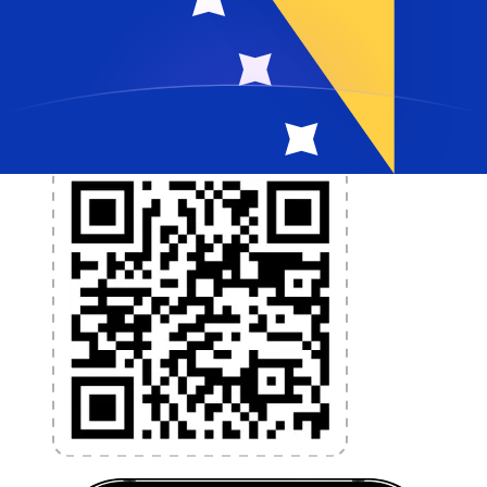
et la gestion de vos devises. Convertissez des devises,
programmez des alertes de taux et transférez de
l'argent à l'étranger sans frais cachés. Téléchargez
l'application dès aujourd'hui !