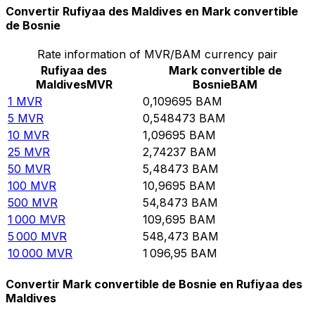
Convertir Rufiyaa des Maldives en Mark convertible
de Bosnie
Rate information of MVR/BAM currency pair
Rufiyaa des
Mark convertible de
Maldives
MVR
Bosnie
BAM
1
MVR
0,109695
BAM
5
MVR
0,548473
BAM
10
MVR
1,09695
BAM
25
MVR
2,74237
BAM
50
MVR
5,48473
BAM
100
MVR
10,9695
BAM
500
MVR
54,8473
BAM
1 000
MVR
109,695
BAM
5 000
MVR
548,473
BAM
10 000
MVR
1 096,95
BAM
Convertir Mark convertible de Bosnie en Rufiyaa des
Maldives