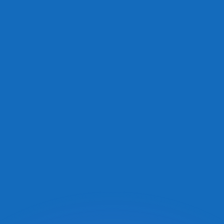
ouvons battre les taux des concurrents.
rtisseur. Ceci est fourni à titre informatif uniquement. Vo
anger avec Xe ?