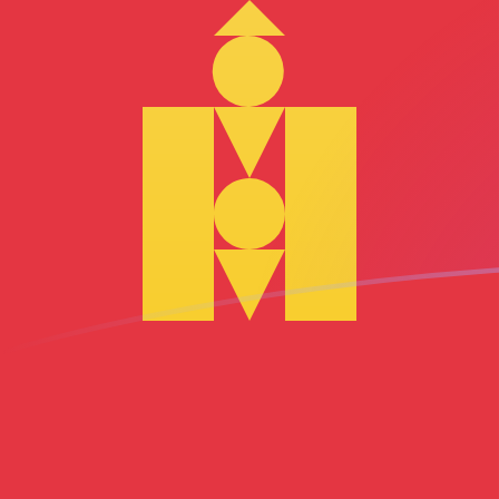
Le taux de change de MGF vers MNT 
Convertir Franc malgache en Tugrik mongol
Rate information of MGF/MNT currency
pair
Franc malgache
MGF
Tugrik mongol
MNT
1
MGF
0,166896
MNT
5
MGF
0,834478
MNT
10
MGF
1,66896
MNT
25
MGF
4,17239
MNT
50
MGF
8,34478
MNT
100
MGF
16,6896
MNT
500
MGF
83,4478
MNT
1 000
MGF
166,896
MNT
5 000
MGF
834,478
MNT