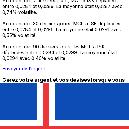
Au cours des 7 derniers jours, MGF à ISK déplacées
entre 0,0284 et 0,0289. La moyenne était 0,0287 avec
0,74% volatilité.
Au cours des 30 derniers jours, MGF à ISK déplacées
entre 0,0284 et 0,0296. La moyenne était 0,0291 avec
0,55% volatilité.
Au cours des 90 derniers jours, les MGF à ISK
déplacées entre 0,0284 et 0,0299. La moyenne était
0,0294 avec 0,46% volatilité.
Envoyer de l’argent
Gérez votre argent et vos devises lorsque vous
êtes en déplacement
L'application Xe réunit toutes les fonctionnalités
nécessaires pour vos transferts d'argent internationaux
et la gestion de vos devises. Convertissez des devises,
programmez des alertes de taux et transférez de
l'argent à l'étranger sans frais cachés. Téléchargez
l'application dès aujourd'hui !