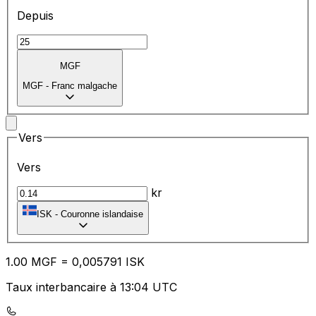
Depuis
MGF
MGF
-
Franc malgache
Vers
Vers
kr
ISK
-
Couronne islandaise
1.00
MGF
=
0,
005791
ISK
Taux interbancaire à 13:04 UTC