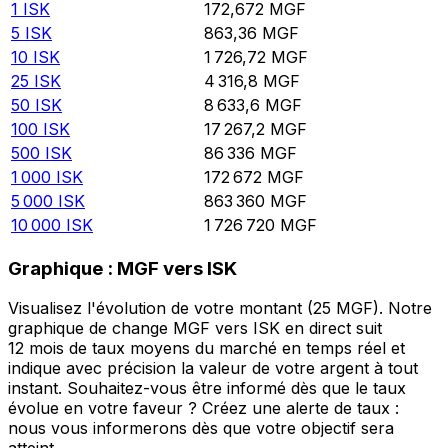
1
ISK
172,672
MGF
5
ISK
863,36
MGF
10
ISK
1 726,72
MGF
25
ISK
4 316,8
MGF
50
ISK
8 633,6
MGF
100
ISK
17 267,2
MGF
500
ISK
86 336
MGF
1 000
ISK
172 672
MGF
5 000
ISK
863 360
MGF
10 000
ISK
1 726 720
MGF
Graphique : MGF vers ISK
Visualisez l'évolution de votre montant (25 MGF). Notre
graphique de change MGF vers ISK en direct suit
12 mois de taux moyens du marché en temps réel et
indique avec précision la valeur de votre argent à tout
instant. Souhaitez-vous être informé dès que le taux
évolue en votre faveur ? Créez une alerte de taux :
nous vous informerons dès que votre objectif sera