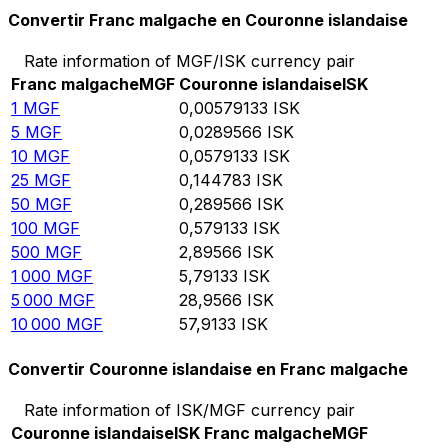
Convertir Franc malgache en Couronne islandaise
Rate information of MGF/ISK currency pair
Franc malgache
MGF
Couronne islandaise
ISK
1
MGF
0,00579133
ISK
5
MGF
0,0289566
ISK
10
MGF
0,0579133
ISK
25
MGF
0,144783
ISK
50
MGF
0,289566
ISK
100
MGF
0,579133
ISK
500
MGF
2,89566
ISK
1 000
MGF
5,79133
ISK
5 000
MGF
28,9566
ISK
10 000
MGF
57,9133
ISK
Convertir Couronne islandaise en Franc malgache
Rate information of ISK/MGF currency pair
Couronne islandaise
ISK
Franc malgache
MGF