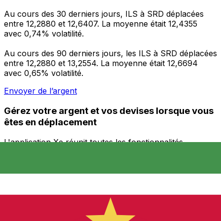
Au cours des 30 derniers jours, ILS à SRD déplacées
entre 12,2880 et 12,6407. La moyenne était 12,4355
avec 0,74% volatilité.
Au cours des 90 derniers jours, les ILS à SRD déplacées
entre 12,2880 et 13,2554. La moyenne était 12,6694
avec 0,65% volatilité.
Envoyer de l’argent
Gérez votre argent et vos devises lorsque vous
êtes en déplacement
L'application Xe réunit toutes les fonctionnalités
nécessaires pour vos transferts d'argent internationaux
et la gestion de vos devises. Convertissez des devises,
programmez des alertes de taux et transférez de
l'argent à l'étranger sans frais cachés. Téléchargez
l'application dès aujourd'hui !