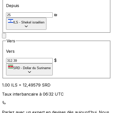
Depuis
₪
ILS
-
Shekel israélien
Vers
Vers
$
SRD
-
Dollar du Suriname
1.00
ILS
=
12
,49579
SRD
Taux interbancaire à 06:32 UTC
Parlez avec un expert en devises dès aujourd'hui.
Nous