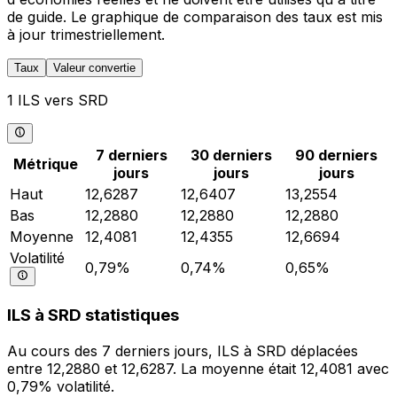
de guide. Le graphique de comparaison des taux est mis
à jour trimestriellement.
Taux
Valeur convertie
1 ILS vers SRD
7 derniers
30 derniers
90 derniers
Métrique
jours
jours
jours
Haut
12,6287
12,6407
13,2554
Bas
12,2880
12,2880
12,2880
Moyenne
12,4081
12,4355
12,6694
Volatilité
0,79%
0,74%
0,65%
ILS à SRD statistiques
Au cours des 7 derniers jours, ILS à SRD déplacées
entre 12,2880 et 12,6287. La moyenne était 12,4081 avec
0,79% volatilité.