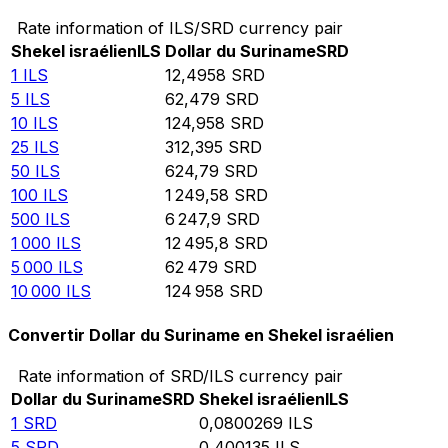
Rate information of ILS/SRD currency pair
Shekel israélien
ILS
Dollar du Suriname
SRD
1
ILS
12,4958
SRD
5
ILS
62,479
SRD
10
ILS
124,958
SRD
25
ILS
312,395
SRD
50
ILS
624,79
SRD
100
ILS
1 249,58
SRD
500
ILS
6 247,9
SRD
1 000
ILS
12 495,8
SRD
5 000
ILS
62 479
SRD
10 000
ILS
124 958
SRD
Convertir Dollar du Suriname en Shekel israélien
Rate information of SRD/ILS currency pair
Dollar du Suriname
SRD
Shekel israélien
ILS
1
SRD
0,0800269
ILS
5
SRD
0,400135
ILS