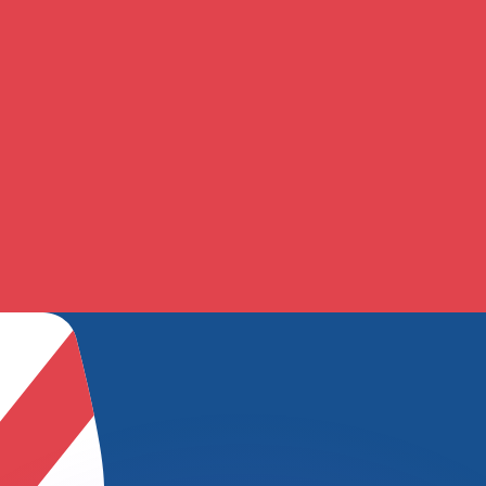
ouvons battre les taux des concurrents.
rtisseur. Ceci est fourni à titre informatif uniquement. Vo
anger avec Xe ?