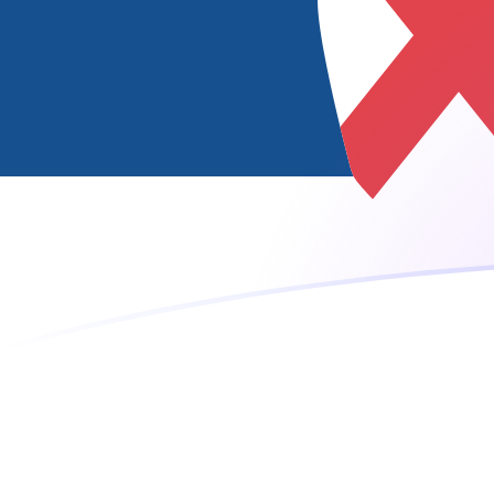
Le taux de change de CNY vers RSD a
Convertir Yuan Renminbi chinois en Dinar serbe
Rate information of CNY/RSD currency pair
Yuan Renminbi chinois
CNY
Dinar serbe
RSD
1
CNY
15,0735
RSD
5
CNY
75,3674
RSD
10
CNY
150,735
RSD
25
CNY
376,837
RSD
50
CNY
753,674
RSD
100
CNY
1 507,35
RSD
500
CNY
7 536,74
RSD
1 000
CNY
15 073,5
RSD
5 000
CNY
75 367,4
RSD
10 000
CNY
150 735
RSD
Convertir Dinar serbe en Yuan Renminbi chinois