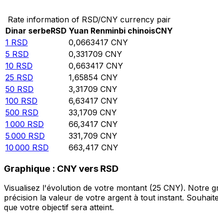
Rate information of RSD/CNY currency pair
Dinar serbe
RSD
Yuan Renminbi chinois
CNY
1
RSD
0,0663417
CNY
5
RSD
0,331709
CNY
10
RSD
0,663417
CNY
25
RSD
1,65854
CNY
50
RSD
3,31709
CNY
100
RSD
6,63417
CNY
500
RSD
33,1709
CNY
1 000
RSD
66,3417
CNY
5 000
RSD
331,709
CNY
10 000
RSD
663,417
CNY
Graphique : CNY vers RSD
Visualisez l'évolution de votre montant (25 CNY). Notre
précision la valeur de votre argent à tout instant. Souha
que votre objectif sera atteint.