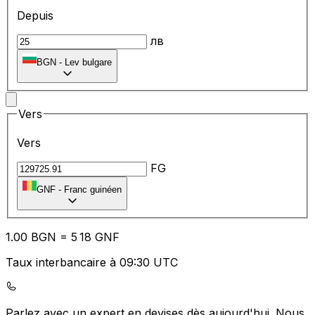
Depuis
лв
BGN
-
Lev bulgare
Vers
Vers
FG
GNF
-
Franc guinéen
1.00
BGN
=
5
18
GNF
Taux interbancaire à 09:30 UTC
Parlez avec un expert en devises dès aujourd'hui.
Nous