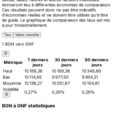
donneront lieu à différentes économies de comparaison.
Ces résultats peuvent donc ne pas être indicatifs
d'économies réelles et ne doivent être utilisés qu'à titre
de guide. Le graphique de comparaison des taux est mis
à jour trimestriellement.
Taux
Valeur convertie
1 BGN vers GNF
7 derniers
30 derniers
90 derniers
Métrique
jours
jours
jours
Haut
10 169,38
10 169,38
10 349,86
Bas
10 114,65
9 977,63
9 954,21
Moyenne
10 138,27
10 051,87
10 104,81
Volatilité
0,27%
0,26%
0,26%
BGN à GNF statistiques