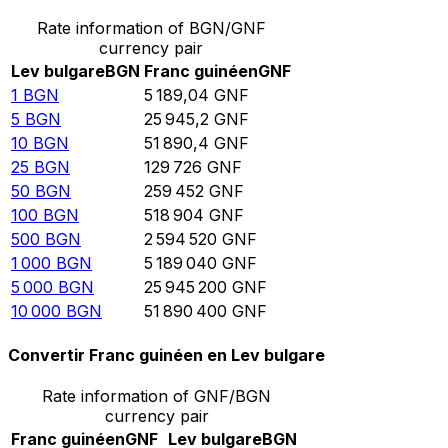
Rate information of BGN/GNF
currency pair
Lev bulgare
BGN
Franc guinéen
GNF
1
BGN
5 189,04
GNF
5
BGN
25 945,2
GNF
10
BGN
51 890,4
GNF
25
BGN
129 726
GNF
50
BGN
259 452
GNF
100
BGN
518 904
GNF
500
BGN
2 594 520
GNF
1 000
BGN
5 189 040
GNF
5 000
BGN
25 945 200
GNF
10 000
BGN
51 890 400
GNF
Convertir Franc guinéen en Lev bulgare
Rate information of GNF/BGN
currency pair
Franc guinéen
GNF
Lev bulgare
BGN