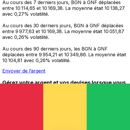
Au cours des 7 derniers jours, BGN à GNF déplacées
entre 10 114,65 et 10 169,38. La moyenne était 10 138,27
avec 0,27% volatilité.
Au cours des 30 derniers jours, BGN à GNF déplacées
entre 9 977,63 et 10 169,38. La moyenne était 10 051,87
avec 0,26% volatilité.
Au cours des 90 derniers jours, les BGN à GNF
déplacées entre 9 954,21 et 10 349,86. La moyenne était
10 104,81 avec 0,26% volatilité.
Envoyer de l’argent
Gérez votre argent et vos devises lorsque vous
êtes en déplacement
L'application Xe réunit toutes les fonctionnalités
nécessaires pour vos transferts d'argent internationaux
et la gestion de vos devises. Convertissez des devises,
programmez des alertes de taux et transférez de
l'argent à l'étranger sans frais cachés. Téléchargez
l'application dès aujourd'hui !