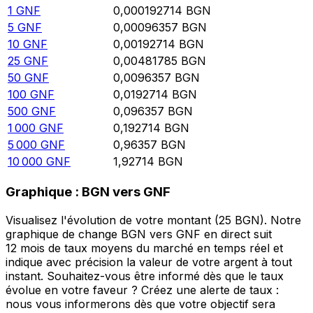
1
GNF
0,000192714
BGN
5
GNF
0,00096357
BGN
10
GNF
0,00192714
BGN
25
GNF
0,00481785
BGN
50
GNF
0,0096357
BGN
100
GNF
0,0192714
BGN
500
GNF
0,096357
BGN
1 000
GNF
0,192714
BGN
5 000
GNF
0,96357
BGN
10 000
GNF
1,92714
BGN
Graphique : BGN vers GNF
Visualisez l'évolution de votre montant (25 BGN). Notre
graphique de change BGN vers GNF en direct suit
12 mois de taux moyens du marché en temps réel et
indique avec précision la valeur de votre argent à tout
instant. Souhaitez-vous être informé dès que le taux
évolue en votre faveur ? Créez une alerte de taux :
nous vous informerons dès que votre objectif sera