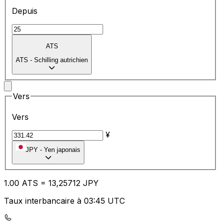
Depuis
ATS
ATS
-
Schilling autrichien
Vers
Vers
¥
JPY
-
Yen japonais
1.00
ATS
=
13
,25712
JPY
Taux interbancaire à 03:45 UTC