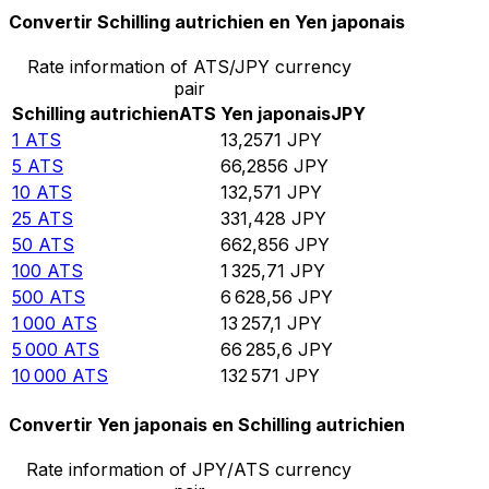
Convertir Schilling autrichien en Yen japonais
Rate information of ATS/JPY currency
pair
Schilling autrichien
ATS
Yen japonais
JPY
1
ATS
13,2571
JPY
5
ATS
66,2856
JPY
10
ATS
132,571
JPY
25
ATS
331,428
JPY
50
ATS
662,856
JPY
100
ATS
1 325,71
JPY
500
ATS
6 628,56
JPY
1 000
ATS
13 257,1
JPY
5 000
ATS
66 285,6
JPY
10 000
ATS
132 571
JPY
Convertir Yen japonais en Schilling autrichien
Rate information of JPY/ATS currency