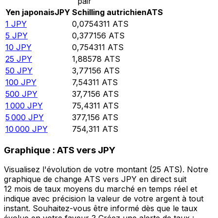
pair
Yen japonais
JPY
Schilling autrichien
ATS
1
JPY
0,0754311
ATS
5
JPY
0,377156
ATS
10
JPY
0,754311
ATS
25
JPY
1,88578
ATS
50
JPY
3,77156
ATS
100
JPY
7,54311
ATS
500
JPY
37,7156
ATS
1 000
JPY
75,4311
ATS
5 000
JPY
377,156
ATS
10 000
JPY
754,311
ATS
Graphique : ATS vers JPY
Visualisez l'évolution de votre montant (25 ATS). Notre
graphique de change ATS vers JPY en direct suit
12 mois de taux moyens du marché en temps réel et
indique avec précision la valeur de votre argent à tout
instant. Souhaitez-vous être informé dès que le taux