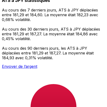
ATS à JPY statistiques
Au cours des 7 derniers jours, ATS à JPY déplacées
entre 181,29 et 184,60. La moyenne était 182,23 avec
0,68% volatilité.
Au cours des 30 derniers jours, ATS à JPY déplacées
entre 181,29 et 187,27. La moyenne était 184,86 avec
0,45% volatilité.
Au cours des 90 derniers jours, les ATS à JPY
déplacées entre 181,29 et 187,27. La moyenne était
184,93 avec 0,31% volatilité.
Envoyer de l’argent
Gérez votre argent et vos devises lorsque vous
êtes en déplacement
L'application Xe réunit toutes les fonctionnalités
nécessaires pour vos transferts d'argent internationaux
et la gestion de vos devises. Convertissez des devises,
programmez des alertes de taux et transférez de