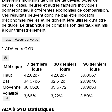
Différents montants de change de devise, types de
devise, dates, heures et autres facteurs individuels
donneront lieu à différentes économies de comparaison.
Ces résultats peuvent donc ne pas être indicatifs
d'économies réelles et ne doivent être utilisés qu'à titre
de guide. Le graphique de comparaison des taux est mis
à jour trimestriellement.
Taux
Valeur convertie
1 ADA vers GYD
7 derniers
30 derniers
90 derniers
Métrique
jours
jours
jours
Haut
42,0287
42,0287
59,0667
Bas
34,9786
32,5128
29,9846
Moyenne
38,6828
35,6772
39,9883
Volatilité
3,66%
3,22%
3,80%
ADA à GYD statistiques