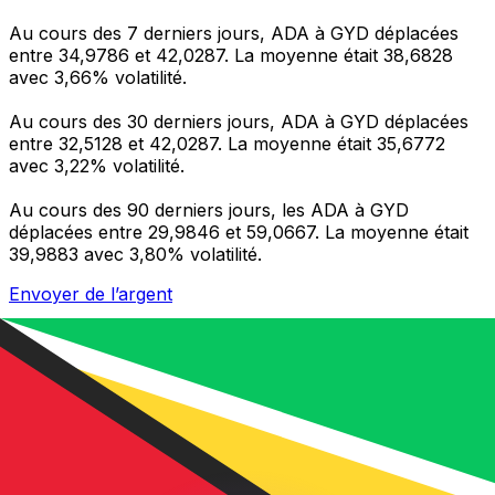
Au cours des 7 derniers jours, ADA à GYD déplacées
entre 34,9786 et 42,0287. La moyenne était 38,6828
avec 3,66% volatilité.
Au cours des 30 derniers jours, ADA à GYD déplacées
entre 32,5128 et 42,0287. La moyenne était 35,6772
avec 3,22% volatilité.
Au cours des 90 derniers jours, les ADA à GYD
déplacées entre 29,9846 et 59,0667. La moyenne était
39,9883 avec 3,80% volatilité.
Envoyer de l’argent
Gérez votre argent et vos devises lorsque vous
êtes en déplacement
L'application Xe réunit toutes les fonctionnalités
nécessaires pour vos transferts d'argent internationaux
et la gestion de vos devises. Convertissez des devises,
programmez des alertes de taux et transférez de