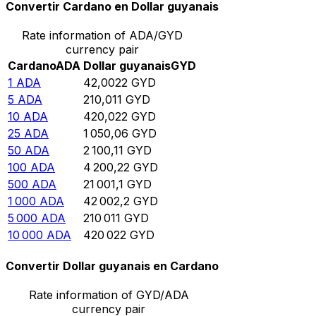
Convertir Cardano en Dollar guyanais
Rate information of ADA/GYD
currency pair
Cardano
ADA
Dollar guyanais
GYD
1
ADA
42,0022
GYD
5
ADA
210,011
GYD
10
ADA
420,022
GYD
25
ADA
1 050,06
GYD
50
ADA
2 100,11
GYD
100
ADA
4 200,22
GYD
500
ADA
21 001,1
GYD
1 000
ADA
42 002,2
GYD
5 000
ADA
210 011
GYD
10 000
ADA
420 022
GYD
Convertir Dollar guyanais en Cardano
Rate information of GYD/ADA
currency pair