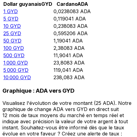
Dollar guyanais
GYD
Cardano
ADA
1
GYD
0,0238083
ADA
5
GYD
0,119041
ADA
10
GYD
0,238083
ADA
25
GYD
0,595206
ADA
50
GYD
1,19041
ADA
100
GYD
2,38083
ADA
500
GYD
11,9041
ADA
1 000
GYD
23,8083
ADA
5 000
GYD
119,041
ADA
10 000
GYD
238,083
ADA
Graphique : ADA vers GYD
Visualisez l'évolution de votre montant (25 ADA). Notre
graphique de change ADA vers GYD en direct suit
12 mois de taux moyens du marché en temps réel et
indique avec précision la valeur de votre argent à tout
instant. Souhaitez-vous être informé dès que le taux
évolue en votre faveur ? Créez une alerte de taux :