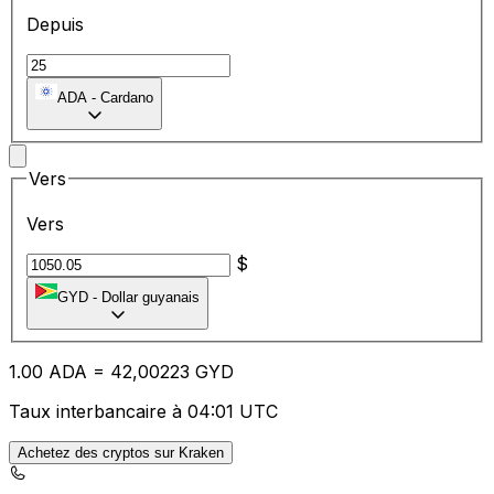
Depuis
ADA
-
Cardano
Vers
Vers
$
GYD
-
Dollar guyanais
1.00
ADA
=
42
,00223
GYD
Taux interbancaire à 04:01 UTC
Achetez des cryptos sur Kraken