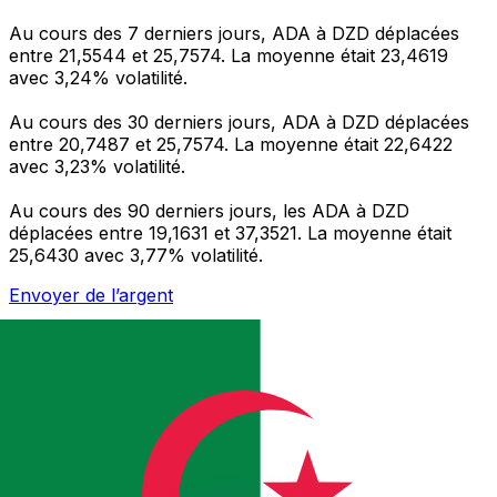
Au cours des 7 derniers jours, ADA à DZD déplacées
entre 21,5544 et 25,7574. La moyenne était 23,4619
avec 3,24% volatilité.
Au cours des 30 derniers jours, ADA à DZD déplacées
entre 20,7487 et 25,7574. La moyenne était 22,6422
avec 3,23% volatilité.
Au cours des 90 derniers jours, les ADA à DZD
déplacées entre 19,1631 et 37,3521. La moyenne était
25,6430 avec 3,77% volatilité.
Envoyer de l’argent
Gérez votre argent et vos devises lorsque vous
êtes en déplacement
L'application Xe réunit toutes les fonctionnalités
nécessaires pour vos transferts d'argent internationaux
et la gestion de vos devises. Convertissez des devises,
programmez des alertes de taux et transférez de