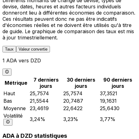
Différents montants de change de devise, types de
devise, dates, heures et autres facteurs individuels
donneront lieu à différentes économies de comparaison.
Ces résultats peuvent donc ne pas être indicatifs
d'économies réelles et ne doivent être utilisés qu'à titre
de guide. Le graphique de comparaison des taux est mis
à jour trimestriellement.
Taux
Valeur convertie
1 ADA vers DZD
7 derniers
30 derniers
90 derniers
Métrique
jours
jours
jours
Haut
25,7574
25,7574
37,3521
Bas
21,5544
20,7487
19,1631
Moyenne
23,4619
22,6422
25,6430
Volatilité
3,24%
3,23%
3,77%
ADA à DZD statistiques