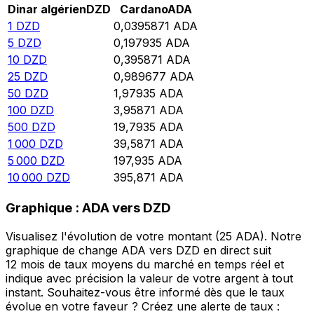
Dinar algérien
DZD
Cardano
ADA
1
DZD
0,0395871
ADA
5
DZD
0,197935
ADA
10
DZD
0,395871
ADA
25
DZD
0,989677
ADA
50
DZD
1,97935
ADA
100
DZD
3,95871
ADA
500
DZD
19,7935
ADA
1 000
DZD
39,5871
ADA
5 000
DZD
197,935
ADA
10 000
DZD
395,871
ADA
Graphique : ADA vers DZD
Visualisez l'évolution de votre montant (25 ADA). Notre
graphique de change ADA vers DZD en direct suit
12 mois de taux moyens du marché en temps réel et
indique avec précision la valeur de votre argent à tout
instant. Souhaitez-vous être informé dès que le taux
évolue en votre faveur ? Créez une alerte de taux :