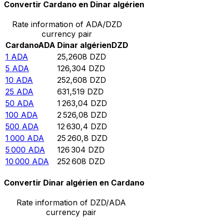
Convertir Cardano en Dinar algérien
Rate information of ADA/DZD
currency pair
Cardano
ADA
Dinar algérien
DZD
1
ADA
25,2608
DZD
5
ADA
126,304
DZD
10
ADA
252,608
DZD
25
ADA
631,519
DZD
50
ADA
1 263,04
DZD
100
ADA
2 526,08
DZD
500
ADA
12 630,4
DZD
1 000
ADA
25 260,8
DZD
5 000
ADA
126 304
DZD
10 000
ADA
252 608
DZD
Convertir Dinar algérien en Cardano
Rate information of DZD/ADA
currency pair