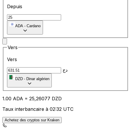
Depuis
ADA
-
Cardano
Vers
Vers
دج
DZD
-
Dinar algérien
1.00
ADA
=
25
,26077
DZD
Taux interbancaire à 02:32 UTC
Achetez des cryptos sur Kraken