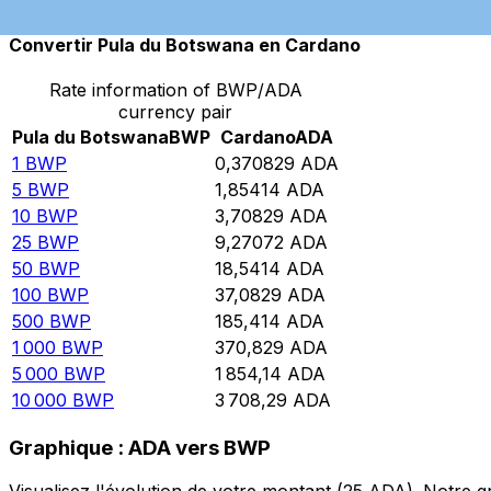
Convertir Pula du Botswana en Cardano
Rate information of BWP/ADA
currency pair
Pula du Botswana
BWP
Cardano
ADA
1
BWP
0,370829
ADA
5
BWP
1,85414
ADA
10
BWP
3,70829
ADA
25
BWP
9,27072
ADA
50
BWP
18,5414
ADA
100
BWP
37,0829
ADA
500
BWP
185,414
ADA
1 000
BWP
370,829
ADA
5 000
BWP
1 854,14
ADA
10 000
BWP
3 708,29
ADA
Graphique : ADA vers BWP