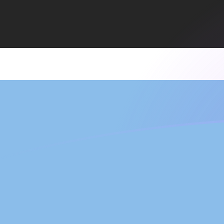
Le taux de change de ADA vers BWP a
Convertir Cardano en Pula du Botswana
Rate information of ADA/BWP
currency pair
Cardano
ADA
Pula du Botswana
BWP
1
ADA
2,69666
BWP
5
ADA
13,4833
BWP
10
ADA
26,9666
BWP
25
ADA
67,4165
BWP
50
ADA
134,833
BWP
100
ADA
269,666
BWP
500
ADA
1 348,33
BWP
1 000
ADA
2 696,66
BWP
5 000
ADA
13 483,3
BWP
10 000
ADA
26 966,6
BWP