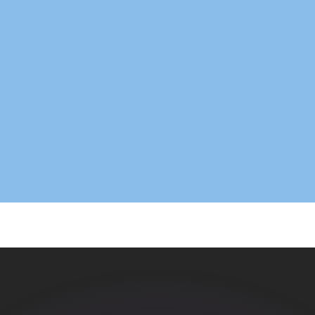
ouvons battre les taux des concurrents.
rtisseur. Ceci est fourni à titre informatif uniquement. Vo
anger avec Xe ?