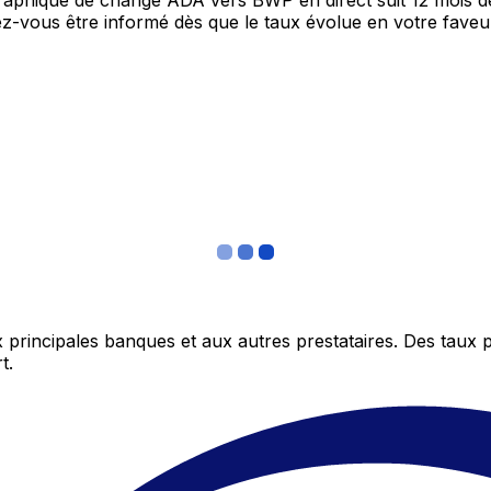
 graphique de change ADA vers BWP en direct suit 12 mois 
itez-vous être informé dès que le taux évolue en votre fav
 principales banques et aux autres prestataires. Des taux 
t.