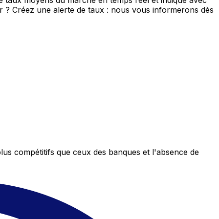
de taux moyens du marché en temps réel et indique avec
eur ? Créez une alerte de taux : nous vous informerons dès
plus compétitifs que ceux des banques et l'absence de