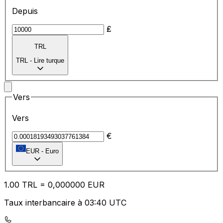
Depuis
₤
TRL
TRL
-
Lire turque
Vers
Vers
€
EUR
-
Euro
1.00
TRL
=
0,
000000
EUR
Taux interbancaire à 03:40 UTC