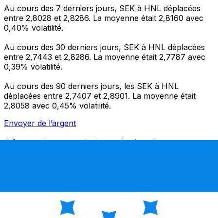
Au cours des 7 derniers jours, SEK à HNL déplacées
entre 2,8028 et 2,8286. La moyenne était 2,8160 avec
0,40% volatilité.
Au cours des 30 derniers jours, SEK à HNL déplacées
entre 2,7443 et 2,8286. La moyenne était 2,7787 avec
0,39% volatilité.
Au cours des 90 derniers jours, les SEK à HNL
déplacées entre 2,7407 et 2,8901. La moyenne était
2,8058 avec 0,45% volatilité.
Envoyer de l’argent
Gérez votre argent et vos devises lorsque vous
êtes en déplacement
L'application Xe réunit toutes les fonctionnalités
nécessaires pour vos transferts d'argent internationaux
et la gestion de vos devises. Convertissez des devises,
programmez des alertes de taux et transférez de
l'argent à l'étranger sans frais cachés. Téléchargez