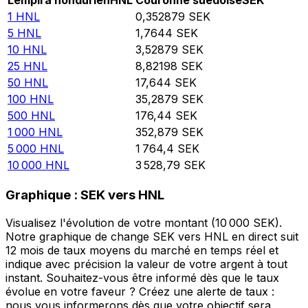
Lempira hondurien
HNL
Couronne suédoise
SEK
1
HNL
0,352879
SEK
5
HNL
1,7644
SEK
10
HNL
3,52879
SEK
25
HNL
8,82198
SEK
50
HNL
17,644
SEK
100
HNL
35,2879
SEK
500
HNL
176,44
SEK
1 000
HNL
352,879
SEK
5 000
HNL
1 764,4
SEK
10 000
HNL
3 528,79
SEK
Graphique : SEK vers HNL
Visualisez l'évolution de votre montant (10 000 SEK).
Notre graphique de change SEK vers HNL en direct suit
12 mois de taux moyens du marché en temps réel et
indique avec précision la valeur de votre argent à tout
instant. Souhaitez-vous être informé dès que le taux
évolue en votre faveur ? Créez une alerte de taux :
nous vous informerons dès que votre objectif sera