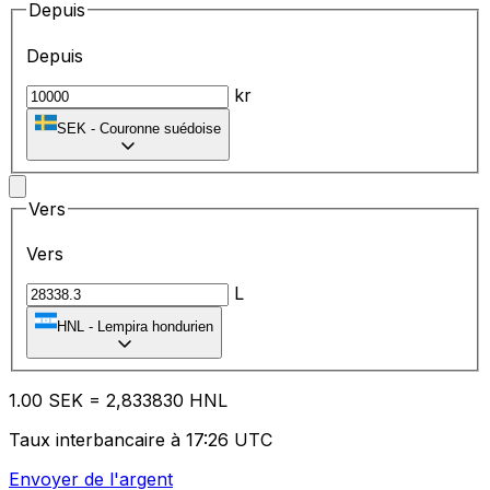
Depuis
Depuis
kr
SEK
-
Couronne suédoise
Vers
Vers
L
HNL
-
Lempira hondurien
1.00
SEK
=
2,
833830
HNL
Taux interbancaire à 17:26 UTC
Envoyer de l'argent