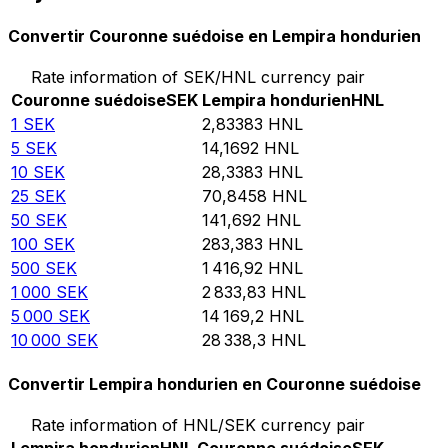
Convertir Couronne suédoise en Lempira hondurien
Rate information of SEK/HNL currency pair
Couronne suédoise
SEK
Lempira hondurien
HNL
1
SEK
2,83383
HNL
5
SEK
14,1692
HNL
10
SEK
28,3383
HNL
25
SEK
70,8458
HNL
50
SEK
141,692
HNL
100
SEK
283,383
HNL
500
SEK
1 416,92
HNL
1 000
SEK
2 833,83
HNL
5 000
SEK
14 169,2
HNL
10 000
SEK
28 338,3
HNL
Convertir Lempira hondurien en Couronne suédoise
Rate information of HNL/SEK currency pair