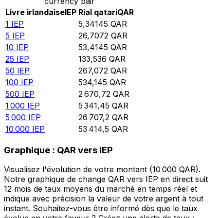
currency pair
Livre irlandaise
IEP
Rial qatari
QAR
1
IEP
5,34145
QAR
5
IEP
26,7072
QAR
10
IEP
53,4145
QAR
25
IEP
133,536
QAR
50
IEP
267,072
QAR
100
IEP
534,145
QAR
500
IEP
2 670,72
QAR
1 000
IEP
5 341,45
QAR
5 000
IEP
26 707,2
QAR
10 000
IEP
53 414,5
QAR
Graphique : QAR vers IEP
Visualisez l'évolution de votre montant (10 000 QAR).
Notre graphique de change QAR vers IEP en direct suit
12 mois de taux moyens du marché en temps réel et
indique avec précision la valeur de votre argent à tout
instant. Souhaitez-vous être informé dès que le taux