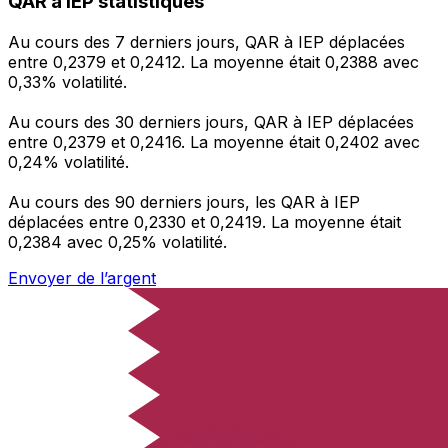
QAR à IEP statistiques
Au cours des 7 derniers jours, QAR à IEP déplacées
entre 0,2379 et 0,2412. La moyenne était 0,2388 avec
0,33% volatilité.
Au cours des 30 derniers jours, QAR à IEP déplacées
entre 0,2379 et 0,2416. La moyenne était 0,2402 avec
0,24% volatilité.
Au cours des 90 derniers jours, les QAR à IEP
déplacées entre 0,2330 et 0,2419. La moyenne était
0,2384 avec 0,25% volatilité.
Envoyer de l’argent
Gérez votre argent et vos devises lorsque vous
êtes en déplacement
L'application Xe réunit toutes les fonctionnalités
nécessaires pour vos transferts d'argent internationaux
et la gestion de vos devises. Convertissez des devises,
programmez des alertes de taux et transférez de