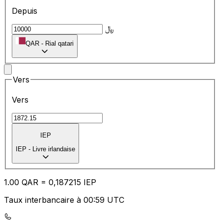
Depuis
﷼
QAR
-
Rial qatari
Vers
Vers
IEP
IEP
-
Livre irlandaise
1.00
QAR
=
0,
187215
IEP
Taux interbancaire à 00:59 UTC