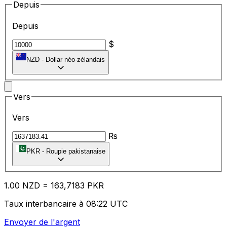
Depuis
Depuis
$
NZD
-
Dollar néo-zélandais
Vers
Vers
₨
PKR
-
Roupie pakistanaise
1.00
NZD
=
16
3,7183
PKR
Taux interbancaire à 08:22 UTC
Envoyer de l'argent