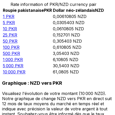
Rate information of PKR/NZD currency pair
Roupie pakistanaise
PKR
Dollar néo-zélandais
NZD
1
PKR
0,00610805
NZD
5
PKR
0,0305403
NZD
10
PKR
0,0610805
NZD
25
PKR
0,152701
NZD
50
PKR
0,305403
NZD
100
PKR
0,610805
NZD
500
PKR
3,05403
NZD
1 000
PKR
6,10805
NZD
5 000
PKR
30,5403
NZD
10 000
PKR
61,0805
NZD
Graphique : NZD vers PKR
Visualisez l'évolution de votre montant (10 000 NZD).
Notre graphique de change NZD vers PKR en direct suit
12 mois de taux moyens du marché en temps réel et
indique avec précision la valeur de votre argent à tout
instant. Souhaitez-vous être informé dès que le taux