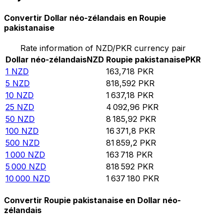
Convertir Dollar néo-zélandais en Roupie
pakistanaise
Rate information of NZD/PKR currency pair
Dollar néo-zélandais
NZD
Roupie pakistanaise
PKR
1
NZD
163,718
PKR
5
NZD
818,592
PKR
10
NZD
1 637,18
PKR
25
NZD
4 092,96
PKR
50
NZD
8 185,92
PKR
100
NZD
16 371,8
PKR
500
NZD
81 859,2
PKR
1 000
NZD
163 718
PKR
5 000
NZD
818 592
PKR
10 000
NZD
1 637 180
PKR
Convertir Roupie pakistanaise en Dollar néo-
zélandais