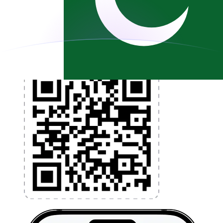
programmez des alertes de taux et transférez de
l'argent à l'étranger sans frais cachés. Téléchargez
l'application dès aujourd'hui !