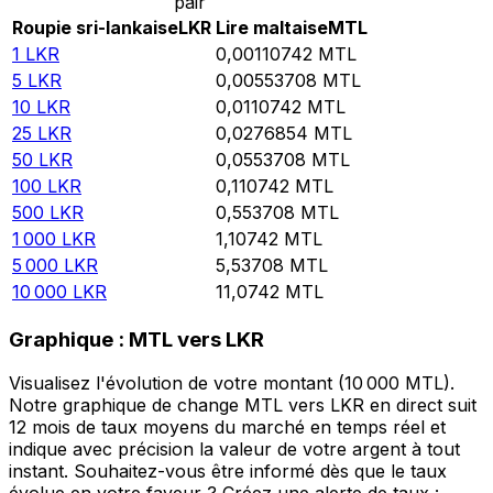
pair
Roupie sri-lankaise
LKR
Lire maltaise
MTL
1
LKR
0,00110742
MTL
5
LKR
0,00553708
MTL
10
LKR
0,0110742
MTL
25
LKR
0,0276854
MTL
50
LKR
0,0553708
MTL
100
LKR
0,110742
MTL
500
LKR
0,553708
MTL
1 000
LKR
1,10742
MTL
5 000
LKR
5,53708
MTL
10 000
LKR
11,0742
MTL
Graphique : MTL vers LKR
Visualisez l'évolution de votre montant (10 000 MTL).
Notre graphique de change MTL vers LKR en direct suit
12 mois de taux moyens du marché en temps réel et
indique avec précision la valeur de votre argent à tout
instant. Souhaitez-vous être informé dès que le taux