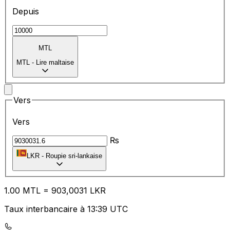
Depuis
MTL
MTL
-
Lire maltaise
Vers
Vers
₨
LKR
-
Roupie sri-lankaise
1.00
MTL
=
90
3,0031
LKR
Taux interbancaire à 13:39 UTC