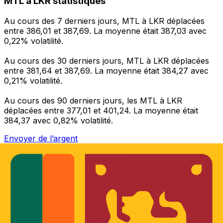
MTL à LKR statistiques
Au cours des 7 derniers jours, MTL à LKR déplacées
entre 386,01 et 387,69. La moyenne était 387,03 avec
0,22% volatilité.
Au cours des 30 derniers jours, MTL à LKR déplacées
entre 381,64 et 387,69. La moyenne était 384,27 avec
0,21% volatilité.
Au cours des 90 derniers jours, les MTL à LKR
déplacées entre 377,01 et 401,24. La moyenne était
384,37 avec 0,82% volatilité.
Envoyer de l’argent
Gérez votre argent et vos devises lorsque vous
êtes en déplacement
L'application Xe réunit toutes les fonctionnalités
nécessaires pour vos transferts d'argent internationaux
et la gestion de vos devises. Convertissez des devises,
programmez des alertes de taux et transférez de