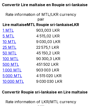
Convertir Lire maltaise en Roupie sri-lankaise
Rate information of MTL/LKR currency
pair
Lire maltaise
MTL
Roupie sri-lankaise
LKR
1
MTL
903,003
LKR
5
MTL
4 515,02
LKR
10
MTL
9 030,03
LKR
25
MTL
22 575,1
LKR
50
MTL
45 150,2
LKR
100
MTL
90 300,3
LKR
500
MTL
451 502
LKR
1 000
MTL
903 003
LKR
5 000
MTL
4 515 020
LKR
10 000
MTL
9 030 030
LKR
Convertir Roupie sri-lankaise en Lire maltaise
Rate information of LKR/MTL currency