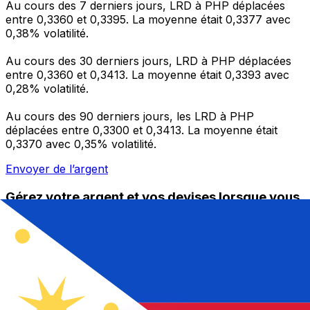
Au cours des 7 derniers jours, LRD à PHP déplacées
entre 0,3360 et 0,3395. La moyenne était 0,3377 avec
0,38% volatilité.
Au cours des 30 derniers jours, LRD à PHP déplacées
entre 0,3360 et 0,3413. La moyenne était 0,3393 avec
0,28% volatilité.
Au cours des 90 derniers jours, les LRD à PHP
déplacées entre 0,3300 et 0,3413. La moyenne était
0,3370 avec 0,35% volatilité.
Envoyer de l’argent
Gérez votre argent et vos devises lorsque vous
êtes en déplacement
L'application Xe réunit toutes les fonctionnalités
nécessaires pour vos transferts d'argent internationaux
et la gestion de vos devises. Convertissez des devises,
programmez des alertes de taux et transférez de
l'argent à l'étranger sans frais cachés. Téléchargez
l'application dès aujourd'hui !