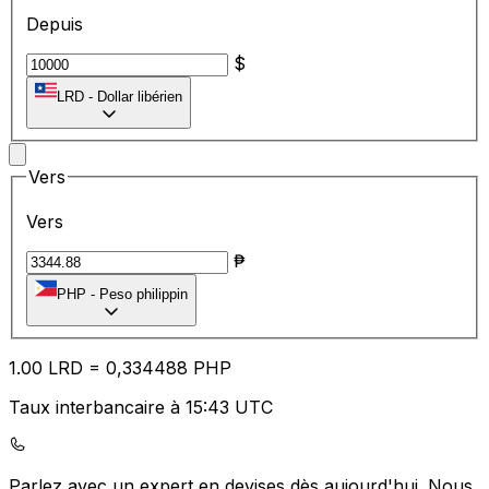
Depuis
$
LRD
-
Dollar libérien
Vers
Vers
₱
PHP
-
Peso philippin
1.00
LRD
=
0,
334488
PHP
Taux interbancaire à 15:43 UTC
Parlez avec un expert en devises dès aujourd'hui.
Nous