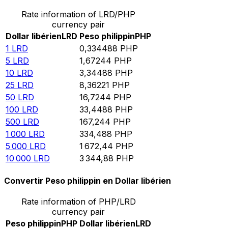
Rate information of LRD/PHP
currency pair
Dollar libérien
LRD
Peso philippin
PHP
1
LRD
0,334488
PHP
5
LRD
1,67244
PHP
10
LRD
3,34488
PHP
25
LRD
8,36221
PHP
50
LRD
16,7244
PHP
100
LRD
33,4488
PHP
500
LRD
167,244
PHP
1 000
LRD
334,488
PHP
5 000
LRD
1 672,44
PHP
10 000
LRD
3 344,88
PHP
Convertir Peso philippin en Dollar libérien
Rate information of PHP/LRD
currency pair
Peso philippin
PHP
Dollar libérien
LRD