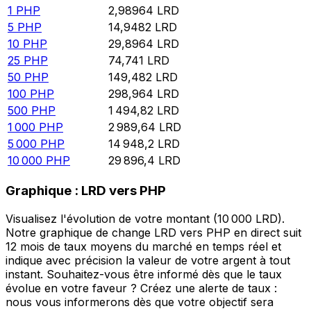
1
PHP
2,98964
LRD
5
PHP
14,9482
LRD
10
PHP
29,8964
LRD
25
PHP
74,741
LRD
50
PHP
149,482
LRD
100
PHP
298,964
LRD
500
PHP
1 494,82
LRD
1 000
PHP
2 989,64
LRD
5 000
PHP
14 948,2
LRD
10 000
PHP
29 896,4
LRD
Graphique : LRD vers PHP
Visualisez l'évolution de votre montant (10 000 LRD).
Notre graphique de change LRD vers PHP en direct suit
12 mois de taux moyens du marché en temps réel et
indique avec précision la valeur de votre argent à tout
instant. Souhaitez-vous être informé dès que le taux
évolue en votre faveur ? Créez une alerte de taux :
nous vous informerons dès que votre objectif sera