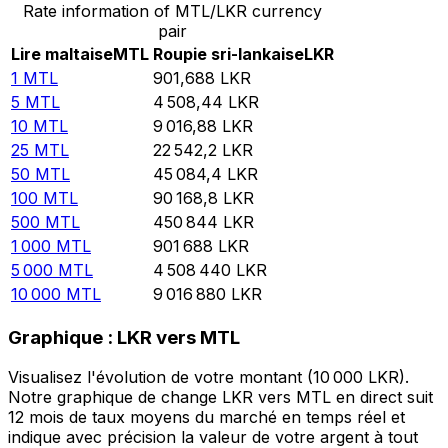
Rate information of MTL/LKR currency
pair
Lire maltaise
MTL
Roupie sri-lankaise
LKR
1
MTL
901,688
LKR
5
MTL
4 508,44
LKR
10
MTL
9 016,88
LKR
25
MTL
22 542,2
LKR
50
MTL
45 084,4
LKR
100
MTL
90 168,8
LKR
500
MTL
450 844
LKR
1 000
MTL
901 688
LKR
5 000
MTL
4 508 440
LKR
10 000
MTL
9 016 880
LKR
Graphique : LKR vers MTL
Visualisez l'évolution de votre montant (10 000 LKR).
Notre graphique de change LKR vers MTL en direct suit
12 mois de taux moyens du marché en temps réel et
indique avec précision la valeur de votre argent à tout