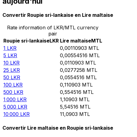
aujourd'hui
Convertir Roupie sri-lankaise en Lire maltaise
Rate information of LKR/MTL currency
pair
Roupie sri-lankaise
LKR
Lire maltaise
MTL
1
LKR
0,00110903
MTL
5
LKR
0,00554516
MTL
10
LKR
0,0110903
MTL
25
LKR
0,0277258
MTL
50
LKR
0,0554516
MTL
100
LKR
0,110903
MTL
500
LKR
0,554516
MTL
1 000
LKR
1,10903
MTL
5 000
LKR
5,54516
MTL
10 000
LKR
11,0903
MTL
Convertir Lire maltaise en Roupie sri-lankaise