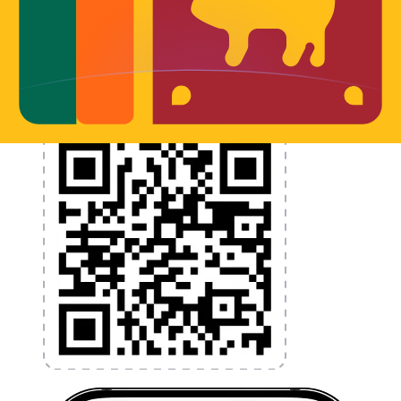
et la gestion de vos devises. Convertissez des devises,
programmez des alertes de taux et transférez de
l'argent à l'étranger sans frais cachés. Téléchargez
l'application dès aujourd'hui !