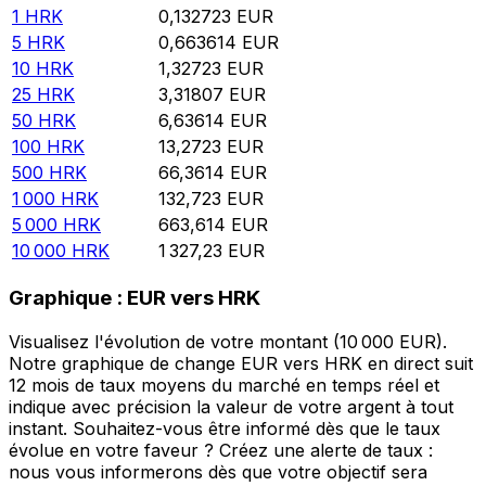
1
HRK
0,132723
EUR
5
HRK
0,663614
EUR
10
HRK
1,32723
EUR
25
HRK
3,31807
EUR
50
HRK
6,63614
EUR
100
HRK
13,2723
EUR
500
HRK
66,3614
EUR
1 000
HRK
132,723
EUR
5 000
HRK
663,614
EUR
10 000
HRK
1 327,23
EUR
Graphique : EUR vers HRK
Visualisez l'évolution de votre montant (10 000 EUR).
Notre graphique de change EUR vers HRK en direct suit
12 mois de taux moyens du marché en temps réel et
indique avec précision la valeur de votre argent à tout
instant. Souhaitez-vous être informé dès que le taux
évolue en votre faveur ? Créez une alerte de taux :
nous vous informerons dès que votre objectif sera