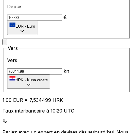
Depuis
€
EUR
-
Euro
Vers
Vers
kn
HRK
-
Kuna croate
1.00
EUR
=
7,
534499
HRK
Taux interbancaire à 10:20 UTC
Parlez avec un expert en devises dès aujourd'hui.
Nous