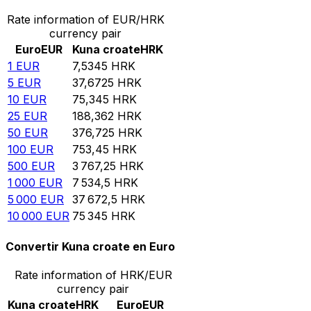
Rate information of EUR/HRK
currency pair
Euro
EUR
Kuna croate
HRK
1
EUR
7,5345
HRK
5
EUR
37,6725
HRK
10
EUR
75,345
HRK
25
EUR
188,362
HRK
50
EUR
376,725
HRK
100
EUR
753,45
HRK
500
EUR
3 767,25
HRK
1 000
EUR
7 534,5
HRK
5 000
EUR
37 672,5
HRK
10 000
EUR
75 345
HRK
Convertir Kuna croate en Euro
Rate information of HRK/EUR
currency pair
Kuna croate
HRK
Euro
EUR