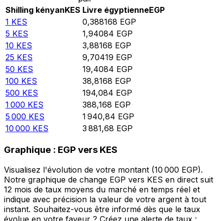
Shilling kényan
KES
Livre égyptienne
EGP
1
KES
0,388168
EGP
5
KES
1,94084
EGP
10
KES
3,88168
EGP
25
KES
9,70419
EGP
50
KES
19,4084
EGP
100
KES
38,8168
EGP
500
KES
194,084
EGP
1 000
KES
388,168
EGP
5 000
KES
1 940,84
EGP
10 000
KES
3 881,68
EGP
Graphique : EGP vers KES
Visualisez l'évolution de votre montant (10 000 EGP).
Notre graphique de change EGP vers KES en direct suit
12 mois de taux moyens du marché en temps réel et
indique avec précision la valeur de votre argent à tout
instant. Souhaitez-vous être informé dès que le taux
évolue en votre faveur ? Créez une alerte de taux :