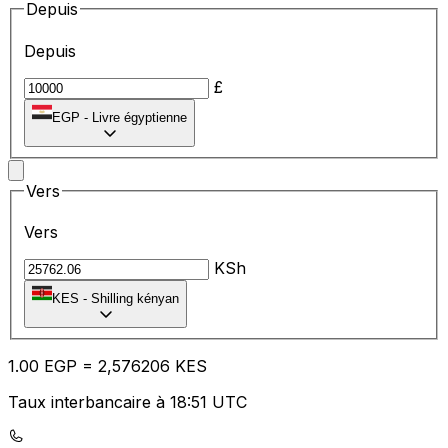
Depuis
Depuis
£
EGP
-
Livre égyptienne
Vers
Vers
KSh
KES
-
Shilling kényan
1.00
EGP
=
2,
576206
KES
Taux interbancaire à 18:51 UTC