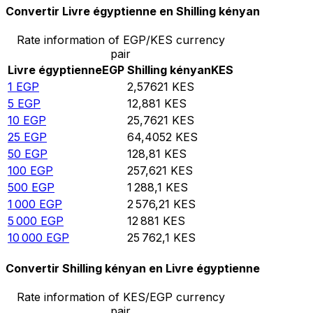
Convertir Livre égyptienne en Shilling kényan
Rate information of EGP/KES currency
pair
Livre égyptienne
EGP
Shilling kényan
KES
1
EGP
2,57621
KES
5
EGP
12,881
KES
10
EGP
25,7621
KES
25
EGP
64,4052
KES
50
EGP
128,81
KES
100
EGP
257,621
KES
500
EGP
1 288,1
KES
1 000
EGP
2 576,21
KES
5 000
EGP
12 881
KES
10 000
EGP
25 762,1
KES
Convertir Shilling kényan en Livre égyptienne
Rate information of KES/EGP currency
pair