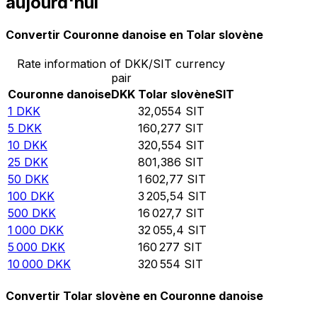
aujourd'hui
Convertir Couronne danoise en Tolar slovène
Rate information of DKK/SIT currency
pair
Couronne danoise
DKK
Tolar slovène
SIT
1
DKK
32,0554
SIT
5
DKK
160,277
SIT
10
DKK
320,554
SIT
25
DKK
801,386
SIT
50
DKK
1 602,77
SIT
100
DKK
3 205,54
SIT
500
DKK
16 027,7
SIT
1 000
DKK
32 055,4
SIT
5 000
DKK
160 277
SIT
10 000
DKK
320 554
SIT
Convertir Tolar slovène en Couronne danoise