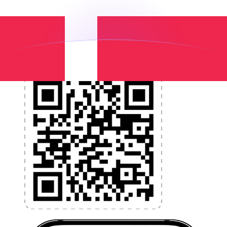
et la gestion de vos devises. Convertissez des devises,
programmez des alertes de taux et transférez de
l'argent à l'étranger sans frais cachés. Téléchargez
l'application dès aujourd'hui !