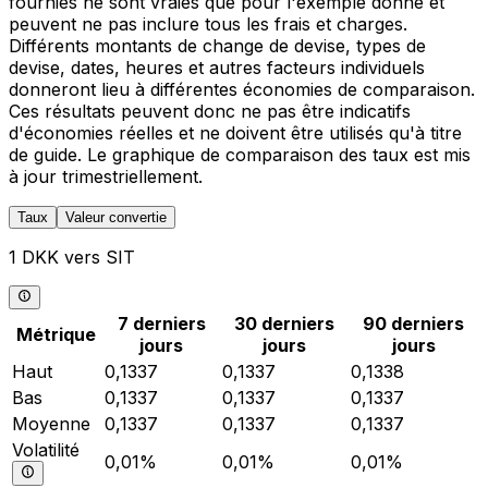
fournies ne sont vraies que pour l'exemple donné et
peuvent ne pas inclure tous les frais et charges.
Différents montants de change de devise, types de
devise, dates, heures et autres facteurs individuels
donneront lieu à différentes économies de comparaison.
Ces résultats peuvent donc ne pas être indicatifs
d'économies réelles et ne doivent être utilisés qu'à titre
de guide. Le graphique de comparaison des taux est mis
à jour trimestriellement.
Taux
Valeur convertie
1 DKK vers SIT
7 derniers
30 derniers
90 derniers
Métrique
jours
jours
jours
Haut
0,1337
0,1337
0,1338
Bas
0,1337
0,1337
0,1337
Moyenne
0,1337
0,1337
0,1337
Volatilité
0,01%
0,01%
0,01%