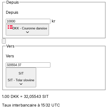
Depuis
Depuis
kr
DKK
-
Couronne danoise
Vers
Vers
SIT
SIT
-
Tolar slovène
1.00
DKK
=
32
,05543
SIT
Taux interbancaire à 15:32 UTC