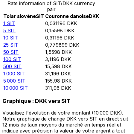
Rate information of SIT/DKK currency
pair
Tolar slovène
SIT
Couronne danoise
DKK
1
SIT
0,031196
DKK
5
SIT
0,15598
DKK
10
SIT
0,31196
DKK
25
SIT
0,779899
DKK
50
SIT
1,5598
DKK
100
SIT
3,1196
DKK
500
SIT
15,598
DKK
1 000
SIT
31,196
DKK
5 000
SIT
155,98
DKK
10 000
SIT
311,96
DKK
Graphique : DKK vers SIT
Visualisez l'évolution de votre montant (10 000 DKK).
Notre graphique de change DKK vers SIT en direct suit
12 mois de taux moyens du marché en temps réel et
indique avec précision la valeur de votre argent à tout